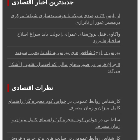
جدیدترین اخبار اقتصادی
از پایش 73 درصدی شبکه تا هوشمندسازی شبکه؛ مرکزی
درمسیر عبور از ناترازی
واکاوی قفل پروژه‌های عمرانی| دولت باید سراغ اصلاح
ساختارها برود
بورس در اوج؛ شاخص‌های بورس به قله تاریخی رسیدند
8 چراغ قرمز در صورت‌های مالی که احتمال تقلب را آشکار
می‌کند
نظرات اقتصادی
کارشناس روابط عمومی
در
خواص کود معجزه گر؛ راهنمای
کامل میزان و زمان مصرف
سلطانی
در
خواص کود معجزه گر؛ راهنمای کامل میزان و
زمان مصرف
کارشناس روابط عمومی
در
سایت های برتر خرید و فروش