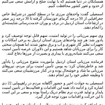
همسایگان در دنیا هستیم که با نهایت صلح و آرامش سعی می‌کنیم
از حدود و ثغور کشور محافظت کنیم.
اسمعیلی گفت: واحدهای مرزی ما در سطح کشور در شرایط خاص
جغرافیایی از 50 درجه گرمای خوزستان گرفته تا 30 درجه زیر صفر
در ارتفاعات استان اردبیل در برف و بوران خدمت‌رسانی شایسته‌ای
را انجام دهند.
وی سهم مرزبانی را در تولید امنیت، سهم قابل توجه توصیف کرد و
یادور شد: هر چند واحدهای مرزی استان اردبیل به برخی امکانات و
تجهیزات نظیر گاز شهری و آب و برق مجهز شدند اما همچنان سختی
کار را برای مرزبانان شاهد هستیم و این دلاوران عرصه تأمین امنیت
سعی می‌کنند شبانه‌روزی با بیداری و بصیرت از مرزها دفاع کنند.
فرمانده مرزبانی استان اردبیل مأموریت متنوع مرزبانی را یادآور
شد و خاطرنشان کرد: به یومن تأمین امنیت برای مردم، نیروهای
مرزبانی ما شاد و خوشحال بوده و در کنار مرزنشینان سعی می‌کنند
تا وظیفه خطیر خود را نیز انجام دهند.
اسمعیلی به حوادث اخیر و حضور آگاهانه مردم در راهپیمایی 22 دی
اشاره کرد و ادامه داد: همه این اقدامات و فعالیت‌ها در تأمین امنیت
پایدار و تولید قدرت نرم نظام دریک راستا بوده و سعی بر این است
تا این حرکت و اقدامات مورد توجه قرار گیرد.
وی اضافه کرد: مرزنشینان غیور و ولایی این استان همراهی خود را