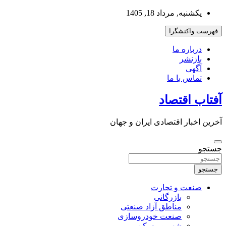
به
یکشنبه, مرداد 18, 1405
محتوا
بروید
فهرست واکنشگرا
درباره ما
بازنشر
آگهی
تماس با ما
آفتاب اقتصاد
آخرین اخبار اقتصادی ایران و جهان
جستجو
جستجو
صنعت و تجارت
بازرگانی
مناطق آزاد صنعتی
صنعت خودروسازی
شهر و مسکن