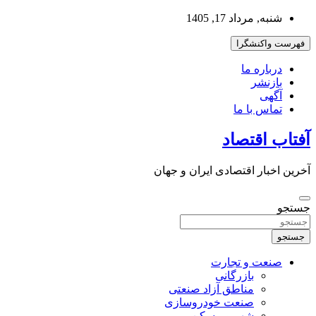
به
شنبه, مرداد 17, 1405
محتوا
بروید
فهرست واکنشگرا
درباره ما
بازنشر
آگهی
تماس با ما
آفتاب اقتصاد
آخرین اخبار اقتصادی ایران و جهان
جستجو
جستجو
صنعت و تجارت
بازرگانی
مناطق آزاد صنعتی
صنعت خودروسازی
شهر و مسکن