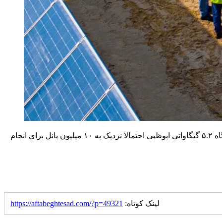
وزارت انرژی امارات متحده تخمین زده است که برای تولید تنها یک گیگاوات برق به ۱.۸۸۷ میلیون پنل خورشیدی نیاز است. با این حال، نیروگاه ۵.۲ گیگاواتی ابوظبی احتمالا نزدیک به ۱۰ میلیون پانل برای انجام
لینک کوتاه:
https://aftabeghtesad.com/?p=49321