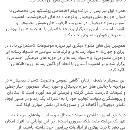
درباره مرزهای دیجیتال جدید و چالش های آن ایجاد کرد.
همراه اول نیز پس از قرائت پیام اختصاصی یونسکو، پنل تخصصی با
عنوان «واقع نمایی دیجیتال و توهم داده های غیرهوشمند؛ اهمیت
آموزش سواد دیجیتال در مدیریت ظرفیت های هوش مصنوعی و
تقویت امنیت سایبری» برگزار و توجه حاضران را به جنبه های آموزشی
و مدیریتی هوش مصنوعی جلب کرد.
همچنین پنل های متنوع دیگری نیز درباره موضوعات «حکمرانی داده در
ایران و جهان»، «سواد رسانه‌ای و ارتباطات سیاسی»، «سواد رسانه ای
و هوش مصنوعی» و «سواد رسانه‌ای در حوزه های فرهنگی اجتماعی»
برگزار شد و بر اهمیت آشنایی با ابعاد گوناگون رسانه ای و اطلاعاتی
تاکید کرد.
این سمینار با هدف ارتقای آگاهی عمومی و تقویت «سواد دیجیتال» در
مواجهه با چالش های حوزه دیجیتال و حوزه رسانه همچون اخبار جعلی
و تبلیغات نادرست شکل گرفته و فرصتی فراهم آورده است تا استادان
و پژوهشگران بتوانند تجارب خود را به اشتراک بگذارند و در مسیر ایجاد
فضای دیجیتالی آگاهانه تر و مسوولانه تر، نقش موثری ایفا کنند.
در دنیای امروز، داشتن «سواد دیجیتال» و سایر سوادهای مرتبط نه
تنها یک مهارت مفید بلکه ضروری است؛ زیرا این توانایی به افراد امکان
می دهد تا درک بهتری از اطلاعات پیرامون خود داشته باشند؛ از