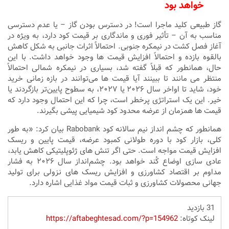
خواهد بود
گاز طبیعی کلید ماجرا است! در دسترس بودن گاز – یا عدم دسترسی
مناسب به آن – تأثیر فوری و ماندگاری بر قیمت کود دارد، به ویژه در
آغاز فصل کشت در نیمکره جنوبی. احتمالاً اثرات جانبی به شکل کاهش
بالقوه بازده و احتمالاً افزایش قیمت‌ ها وجود خواهد داشت. با این
حال، همانطور که قبلاً گفته شد، بسیاری در نیمکره شمالی احتمالاً
منتظر می ‌مانند تا ببینند آیا قیمت‌ ها می‌توانند در بازه زمانی خرید
خود، شاید تا اواخر سال ۲۰۲۶ یا ۲۰۲۷، به سطوح پایین‌تر بازگردند یا
خیر. این یک استراتژی پرخطر است، چرا که این احتمال وجود دارد که
قیمت‌ ها همزمان از عرضه محدود کود شیمیایی پیشی بگیرند.
همانطور که چشم ‌انداز نیم‌ سالانه کود Rabobank بیان کرد: «به‌ طور
کلی، بازار کود با دوره طولانی کمبود عرضه، قیمت پایین و ریسک
افزایش قیمت مواجه است. حتی اگر تنش ‌های ژئوپلیتیکی کاهش یابد،
عادی‌ سازی اوضاع کُند خواهد بود. چشم‌انداز سال ۲۰۲۶ به فشار
مداوم بر اقتصاد کشاورزی و افزایش ریسک ‌های نزولی برای تولید
جهانی محصولات کشاورزی و ثبات قیمت مواد غذایی اشاره دارد.
31 بازدید
لینک کوتاه:
https://aftabeghtesad.com/?p=154962