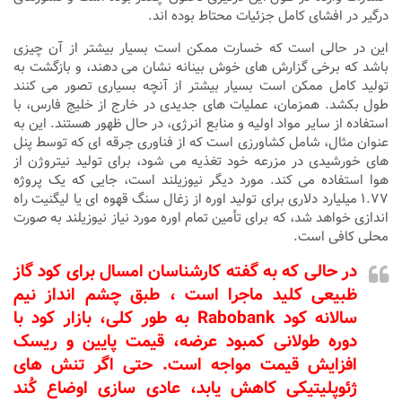
درگیر در افشای کامل جزئیات محتاط بوده‌ اند.
این در حالی است که خسارت ممکن است بسیار بیشتر از آن چیزی
باشد که برخی گزارش‌ های خوش‌ بینانه نشان می‌ دهند، و بازگشت به
تولید کامل ممکن است بسیار بیشتر از آنچه بسیاری تصور می‌ کنند
طول بکشد. همزمان، عملیات ‌های جدیدی در خارج از خلیج فارس، با
استفاده از سایر مواد اولیه و منابع انرژی، در حال ظهور هستند. این به
عنوان مثال، شامل کشاورزی است که از فناوری جرقه ‌ای که توسط پنل‌
های خورشیدی در مزرعه خود تغذیه می‌ شود، برای تولید نیتروژن از
هوا استفاده می‌ کند. مورد دیگر نیوزیلند است، جایی که یک پروژه
۱.۷۷ میلیارد دلاری برای تولید اوره از زغال سنگ قهوه ‌ای یا لیگنیت راه‌
اندازی خواهد شد، که برای تأمین تمام اوره مورد نیاز نیوزیلند به صورت
محلی کافی است.
در حالی که به گفته کارشناسان امسال برای کود گاز
ظبیعی کلید ماجرا است ، طبق چشم ‌انداز نیم‌
سالانه کود Rabobank به‌ طور کلی، بازار کود با
دوره طولانی کمبود عرضه، قیمت پایین و ریسک
افزایش قیمت مواجه است. حتی اگر تنش ‌های
ژئوپلیتیکی کاهش یابد، عادی‌ سازی اوضاع کُند