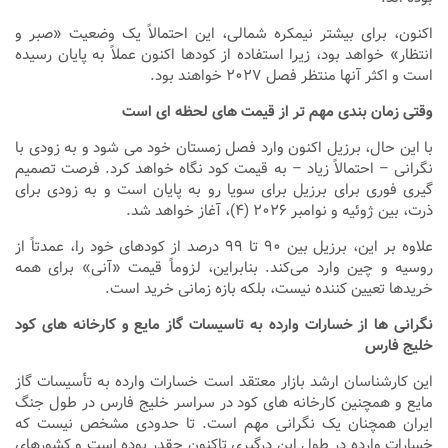
اکنون، برای بیشتر نیمکره شمالی، این احتمالاً یک وضعیت «صبر و
انتظار» خواهد بود، زیرا استفاده از کودها اکنون عملاً به پایان رسیده
است و اکثر آنها منتظر فصل ۲۰۲۷ خواهند بود.
وقتی زمان ‌بندی مهم ‌تر از قیمت‌ های لحظه‌ ای است
با این حال، برزیل اکنون وارد فصل زمستان خود می‌ شود و به زودی با
نگرانی – احتمالاً زیاد – به قیمت کود نگاه خواهد کرد. فرصت تصمیم‌
گیری فوری برای برزیل برای سویا رو به پایان است و به زودی برای
ذرت، بین ژوئیه و نوامبر ۲۰۲۶ (۴)، آغاز خواهد شد.
علاوه بر این، برزیل بین ۹۰ تا ۹۹ درصد از کودهای خود را، عمدتاً از
روسیه و چین وارد می‌کند. بنابراین، لزوماً قیمت «آنی» برای همه
خریدها تعیین‌ کننده نیست، بلکه بازه زمانی خرید است.
نگرانی ها از خسارات وارده به تاسیسات گاز مایع و کارخانه های کود
خلیج فارس
این کارشناسان ارشد بازار معتقد است خسارات وارده به تأسیسات گاز
مایع و همچنین کارخانه ‌های کود در سراسر خلیج فارس در طول جنگ
ایران همچنان یک نگرانی مهم است. تا حدودی مشخص نیست که
خسارات وارده در طول این درگیری تاکنون چقدر بوده است و کشورهای