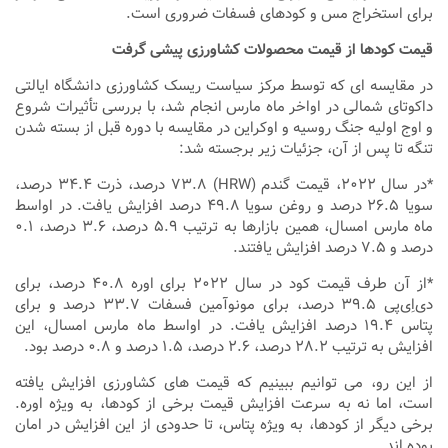
برای استخراج مس و کودهای فسفات ضروری است.
قیمت کودها از قیمت محصولات کشاورزی پیشی گرفت
در مقایسه ‌ای که توسط مرکز سیاست ریسک کشاورزی دانشگاه ایالتی
داکوتای شمالی در اواخر ماه مارس انجام شد، با بررسی تأثیرات شروع
و اوج اولیه جنگ روسیه و اوکراین در مقایسه با دوره قبل از بسته شدن
تنگه تا پس از آن، جزئیات زیر برجسته شد:
*در سال ۲۰۲۲، قیمت گندم (HRW) ۷۳.۸ درصد، ذرت ۳۴.۴ درصد،
سویا ۲۶.۵ درصد و روغن سویا ۴۹.۸ درصد افزایش یافت. در اواسط
ماه مارس امسال، همین بازارها به ترتیب ۵.۹ درصد، ۳.۶ درصد، ۰.۱
درصد و ۷.۵ درصد افزایش یافتند.
*از آن طرف قیمت کود در سال ۲۰۲۲ برای اوره ۴۰.۸ درصد، برای
دی‌اِی‌پی ۳۹.۵ درصد، برای مونوآمین فسفات ۳۳.۷ درصد و برای
پتاس ۱۹.۴ درصد افزایش یافت. در اواسط ماه مارس امسال، این
افزایش به ترتیب ۲۸.۲ درصد، ۲.۶ درصد، ۱.۵ درصد و ۰.۸ درصد بود.
از این رو، می ‌توانیم ببینیم که قیمت ‌های کشاورزی افزایش یافته
است، اما نه به سرعت افزایش قیمت برخی از کودها، به ویژه اوره.
برخی دیگر از کودها، به ویژه پتاس، تا حدودی از این افزایش در امان
بوده‌ اند.