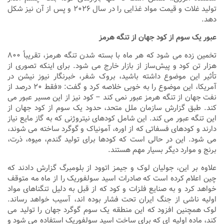
تولید غلات و قیمت مواد غذایی را در سال ۲۰۲۶ و پس از آن نیز شکل
دهد.
عبور یک سوم از کود جهان از تنگه هرمز
تخمین زده می‌ شود که هر ماه با بسته شدن تنگه هرمز، تقریباً ۸۰۰
هزار تن کود و پیش‌ساز از بازار خارج می‌ شود. برای اینکه تصوری از
تأثیر این موضوع داشته باشید، بروک شفر، خبرنگار نیوز نیشن در
آمریکا، این موضوع را به خوبی خلاصه کرد و گفت: «فقط ۲۰ درصد از
نفت جهان از تنگه هرمز عبور نمی‌ کند – کود نیز از این مسیر عبور می‌
کند. طبق گزارش سازمان ملل متحد، حدود یک سوم از کود جهان از
این تنگه عبور می‌ کند. این شامل کودهای نیتروژنی که به گاز مایع نیاز
دارند و کودهای فسفاتی که از اوره، آمونیاک و گوگرد ساخته می‌ شوند،
می‌ شود. این در حالی است که کودها برای تولید گندم، میوه، ذرت،
برنج و موارد دیگر بسیار مهم هستند.
علاوه بر این، جولیان لوک و جیمز اتوود از بلومبرگ گزارش دادند که
چین اعلام کرده است که صادرات اسید سولفوریک را از ماه مه متوقف
خواهد کرد و به صنایع فلزات و کود که از قبل به دلیل تنگناهای مواد
اولیه ناشی از جنگ ایران تحت فشار بوده ‌اند، آسیب خواهد رساند.
لوک همچنین افزود که این منطقه یک سوم گوگرد جهان را تولید می‌
کند، ماده اولیه ‌ای که برای ساخت اسید سولفوریک استفاده می‌ شود و