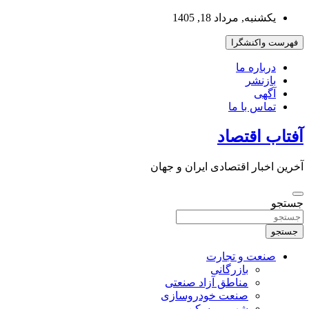
به
یکشنبه, مرداد 18, 1405
محتوا
بروید
فهرست واکنشگرا
درباره ما
بازنشر
آگهی
تماس با ما
آفتاب اقتصاد
آخرین اخبار اقتصادی ایران و جهان
جستجو
جستجو
صنعت و تجارت
بازرگانی
مناطق آزاد صنعتی
صنعت خودروسازی
شهر و مسکن