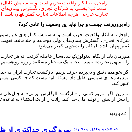
راه‌حل، نه انکار واقعیت تحریم است و نه ستایش کانال‌
است: تنوع‌بخشی به شرکای تجاری، گسترش پیمان‌های پول
تجارت خارجی. هرچه اطلاعات تجارت کمتر پنهان باشد، ام
راه برون‌رفت چیست و چرا نباید این وضعیت را عادی کرد؟
راه‌حل، نه انکار واقعیت تحریم است و نه ستایش کانال‌های غیررسمی
شرکای تجاری، گسترش پیمان‌های پولی دوجانبه و چندجانبه، تقویت
کمتر پنهان باشد، امکان رانت‌جویی کمتر می‌شود.
هم‌زمان باید از نگاه ایدئولوژیکِ ساده‌ساز فاصله گرفت. نه هر تجا
را «تسهیل تجارت» نامید. اینجا با یک ساختار مسئله‌دار روبه‌رو هست
اگر بخواهیم دقیق و بی‌پرده حرف بزنیم، بازگشت تجارت ایران به جب
نباید به دعوای سیاسی تقلیل داد. مسئله این نیست که چه کسی بیشتر
عبور کند.
بنابراین، اگر امروز کسی از «بازگشت الیگارش ایرانی» به جبل‌علی س
را بیش از پیش از تولید ملی جدا کند، رانت را از یک استثناء به قاعده تب
22 بازدید
صنعت و معدن و تجارت
بهره گیری حداکثری از ظر