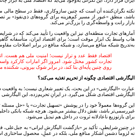
ایران قرار دارد، این نگرانی به‌وجود می‌آید که اقتصاد ملی به ابزار
نکته نگران‌کننده آن است که چنین سازوکاری، فقط در سطح مالی مسئل
باشد، منطق «عبور از مسیر کم‌هزینه برای گروه‌های ذی‌نفوذ» بر ت
بازار رانت و واسطه‌گری را بزرگ‌تر می‌کند.
آمارهای تجارت منطقه‌ای نیز این واقعیت را تأیید می‌کند که در شرا
هاب واسط یک ابزار موقت است؛ برای اقتصاد ایران، متأسفانه گاهی 
به‌تدریج شبکه منافع می‌سازد، و شبکه منافع در برابر اصلاحات مقاوم
اقتصاد فقط عدد و تراز نیست؛ امنیت ملی هم هست. اتکا
تجارت کشور مختل شود. امروز اگر امارات کارکرد واسطه
روی چنین پایه‌ای بنا کند، در برابر شوک بیرونی، شکننده م
الیگارشی اقتصادی چگونه از تحریم تغذیه می‌کند؟
عبارت «الیگارشی» در این بحث، یک تعبیر شعاری نیست؛ به واقعیت سا
الیگارشی اقتصادی شکل می‌گیرد. در ایرانِ تحریم‌زده، این الیگارشی
این گروه‌ها معمولاً خود را در پوشش «تسهیل تجارت» یا «حل مسئله 
غیررسمی‌تر باشد، نقش دلال بیشتر می‌شود. هرچه شبکه بانکی داخلی
برای بازتوزیع ناعادلانه ثروت در داخل هم تبدیل می‌شود.
در چنین شرایطی، تأکید بر «بازگشت الیگارش ایرانی» به جبل‌علی، ف
نه لزوماً دشمن آشکار منافع ملی، بلکه در عمل، محصول ساختاری است