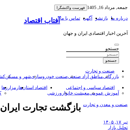
به
جمعه, مرداد 16, 1405
فهرست واکنشگرا
محتوا
بروید
درباره ما
بازنشر
آگهی
تماس با ما
آفتاب اقتصاد
آخرین اخبار اقتصادی ایران و جهان
جستجو
جستجو
صنعت و تجارت
بازرگانی
مناطق آزاد صنعتی
صنعت خودروسازی
شهر و مسکن
کشا
اقتصاد سیاسی و اجتماعی
اقتصاد استان‌ها
رمزارزها
آموزش عمومی
معیشت خانوار
ورزشی
ک
صنعت و معدن و تجارت
بازگشت تجارت ایران 
تیر ۱۷, ۱۴۰۵
تحلیل بازار