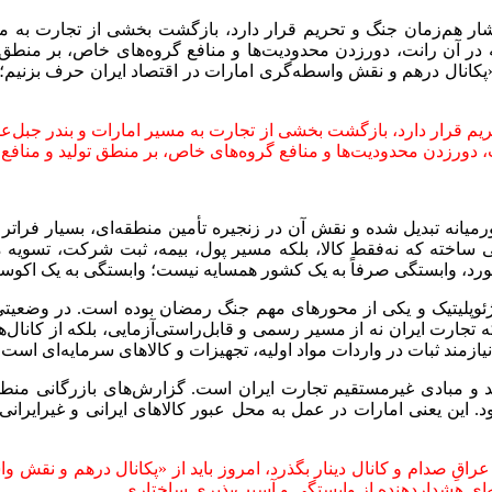
ار هم‌زمان جنگ و تحریم قرار دارد، بازگشت بخشی از تجارت به مس
 آن رانت، دورزدن محدودیت‌ها و منافع گروه‌های خاص، بر منطق ت
 از «پکانال درهم و نقش واسطه‌گری امارات در اقتصاد ایران حرف بزن
یم قرار دارد، بازگشت بخشی از تجارت به مسیر امارات و بندر جبل‌ع
رزدن محدودیت‌ها و منافع گروه‌های خاص، بر منطق تولید و منافع م
میانه تبدیل شده و نقش آن در زنجیره تأمین منطقه‌ای، بسیار فراتر 
ساخته که نه‌فقط کالا، بلکه مسیر پول، بیمه، ثبت شرکت، تسویه م
‌خورد، وابستگی صرفاً به یک کشور همسایه نیست؛ وابستگی به یک اک
ژئوپلیتیک و یکی از محورهای مهم جنگ رمضان بوده است. در وضعیتی 
 که تجارت ایران نه از مسیر رسمی و قابل‌راستی‌آزمایی، بلکه از کان
که نیازمند ثبات در واردات مواد اولیه، تجهیزات و کالاهای سرمایه‌ا
صد و مبادی غیرمستقیم تجارت ایران است. گزارش‌های بازرگانی منط
د. این یعنی امارات در عمل به محل عبور کالاهای ایرانی و غیرایران
اقِ صدام و کانال دینار بگذرد، امروز باید از «پکانال درهم و نقش 
‌ای هشداردهنده از وابستگی و آسیب‌پذیری ساختاری.