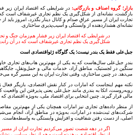
بازار؛ گروه اصناف و بازرگانی:
در شرایطی که اقتصاد ایران زیر فش
بازگشت، نشانه‌ای از شکل‌گیری یک نظم تجاری غیرشفاف است که در
تجارت ایران از مسیر عراقِ صدام و کانال دینار بگذرد، امروز باید
نشانه‌ای هشداردهنده از وابستگی و آسیب‌پذیری ساختاری.
در شرایطی که اقتصاد ایران زیر فشار هم‌زمان جنگ و تحر
شکل‌گیری یک نظم تجاری غیرشفاف است که در آن رانت، دو
جبل‌علی فقط یک بندر نیست؛ یک گلوگاه ژئواقتصادی است
بندر جبل‌علی سال‌هاست که به یکی از مهم‌ترین هاب‌های تجاری خاور
سنگین در لجستیک، مناطق آزاد، خدمات مالی و حمل‌ونقل، جایگاهی 
می‌دهد. در چنین ساختاری، وقتی تجارت ایران به این مسیر گره می
نکته مهم اینجاست که امارات در کنار نقش اقتصادی، بازیگر فعال 
روبه‌روست، اتکا به بندری مانند جبل‌علی یعنی پذیرفتن این واقعیت
مالی قرار گیرند. چنین انتخابی برای اقتصاد ملی، به‌ویژه اقتصادی 
از منظر داده‌های تجاری نیز امارات همچنان یکی از مهم‌ترین مقا
شرکت‌های ثبت‌شده در امارات، به‌ویژه در مناطق آزاد، انجام می‌شو
اصلی، از دست رفتن شفافیت و افزایش وابستگی به واسطه‌هاست.
اگر در دهه شصت تصور می‌کردیم تجارت ایران از مسیر عر
از نظر اقتصادی پرهزینه است و هم از نظر سیاسی، نشانه