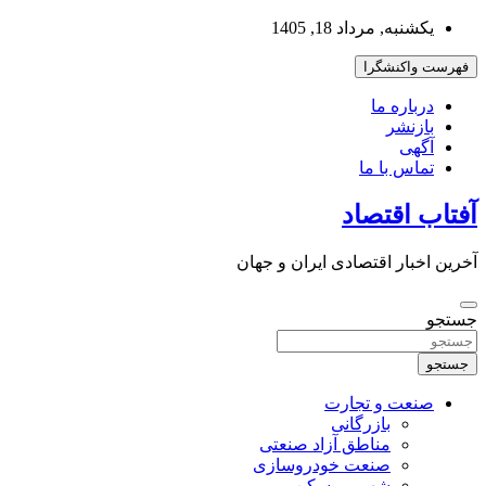
به
یکشنبه, مرداد 18, 1405
محتوا
بروید
فهرست واکنشگرا
درباره ما
بازنشر
آگهی
تماس با ما
آفتاب اقتصاد
آخرین اخبار اقتصادی ایران و جهان
جستجو
جستجو
صنعت و تجارت
بازرگانی
مناطق آزاد صنعتی
صنعت خودروسازی
شهر و مسکن