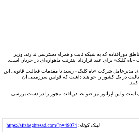
 مناطق دورافتاده که به شبکه ثابت و همراه دسترسی ندارند. وزیر
اه کلیک» برای عقد قرارداد اینترنت ماهواره‌ای در جریان است.
یی (WRC-23) در شهر دبی، قوانین سرزمینی ایران به امضای مدیرعامل شرکت «یاه کلیک» رسید تا مقدمات فعالیت قانونی این
فعالیت در یک کشور را خواهند داشت که قوانین سرزمینی آن
است و این اپراتور نیز ضوابط دریافت مجوز را در دست بررسی
لینک کوتاه:
https://aftabeghtesad.com/?p=49074