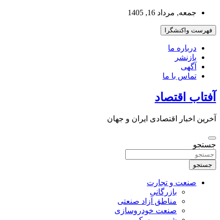
به
جمعه, مرداد 16, 1405
محتوا
بروید
فهرست واکنشگرا
درباره ما
بازنشر
آگهی
تماس با ما
آفتاب اقتصاد
آخرین اخبار اقتصادی ایران و جهان
جستجو
جستجو
صنعت و تجارت
بازرگانی
مناطق آزاد صنعتی
صنعت خودروسازی
شهر و مسکن