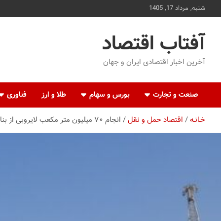
ه
شنبه, مرداد 17, 1405
حتوا
روید
آفتاب اقتصاد
آخرین اخبار اقتصادی ایران و جهان
صنعت و تجارت
بورس و سهام
طلا و ارز
فناوری
خـانـه
اقتصاد حمل و نقل
انجام ۷۰ میلیون متر مکعب لایروبی از بنادر کشور| ایران به خودکفایی در عملیات لایروبی رسید