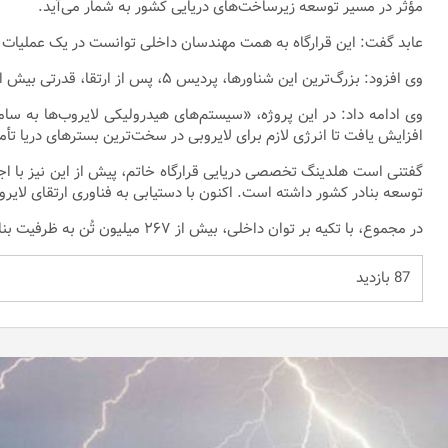
مؤثر در مسیر توسعه زیرساخت‌های دریایی کشور به شمار می‌آید.
عابد گفت: این قرارگاه به همت مهندسان داخلی توانست در یک عملیات پیچیده مهندسی، سه شناور 
وی افزود: بزرگ‌ترین این شناورها، پردیس ۵، پس از ارتقا، قدرتی بیش از دو برابر گذشته یافته و توان انجام عملیات لایروبی در بسترهای سخت و صخره‌ای را داراست.
افزایش یافت تا انرژی لازم برای لایروبی در سخت‌ترین بسترهای دریا تأ
توسعه بنادر کشور داشته است. اکنون با دستیابی به فناوری ارتقای لایر
در مجموع، با تکیه بر توان داخلی، بیش از ۲۶۷ میلیون تُن به ظرفیت بنادر کشور افزوده شده، ۷۰ میلیون متر مکعب عملیات لایروبی انجام شده و ۷۱۰ هکتار زمین استحصال گردیده است.
87 بازدید