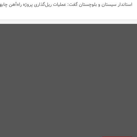
استاندار سیستان و بلوچستان گفت: عملیات ریل‌گذاری پروژه راه‌آهن چابهار 