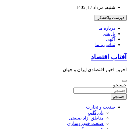
به
شنبه, مرداد 17, 1405
محتوا
بروید
فهرست واکنشگرا
درباره ما
بازنشر
آگهی
تماس با ما
آفتاب اقتصاد
آخرین اخبار اقتصادی ایران و جهان
جستجو
جستجو
صنعت و تجارت
بازرگانی
مناطق آزاد صنعتی
صنعت خودروسازی
شهر و مسکن