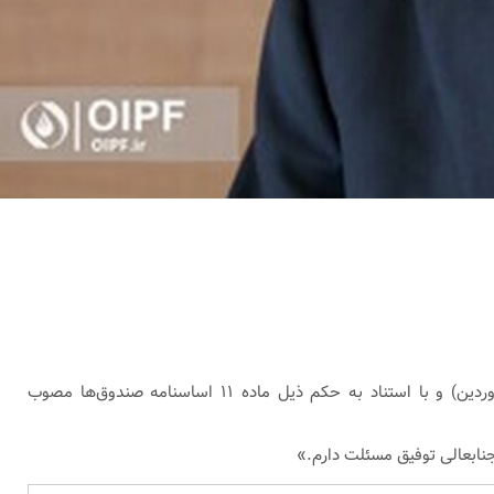
«بر اساس مصوبه جلسه عادی به‌طور فوق‌العاده هیئت امنای صندوق‌های بازنشستگی، پس‌انداز و رفاه کارکنان صنعت نفت در تاریخ (۳۱ فروردین) و با استناد به حکم ذیل ماده ۱۱ اساسنامه صندوق‌ها مصوب
جنابعالی توفیق مسئلت دارم.»