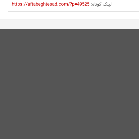
لینک کوتاه:
https://aftabeghtesad.com/?p=49525