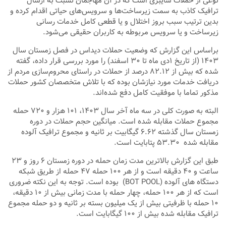
نوعی از حملات سایبری است که در آن مهاجمان نسبت به ارسال
ترافیک کاذب به سمت زیرساخت‌ها و سرویس‌های حیاتی اقدام کرده و
بدین ترتیب سبب بروز اختلال و یا قطعی کامل خدمات رسانی
زیرساخت و یا سرویس مربوطه به کاربران حقیقی می‌شود.
براساس این گزارش که وضعیت حملات دیداس در فصل زمستان سال
۱۴۰۳ (از تاریخ ۱دی ماه تا ۳۰ اسفند) را مورد بررسی قرار داده، گفته
شده که بیش از ۸۲.۱۲ درصد از حملات در راستای محروم‌سازی مردم از
دریافت خدمات مورد نیازشان بوده که با تلاش متخصصان کشور حملات
مذکور تماما با موفقیت کامل دفع شده‌اند.
البته به صورت کلی در سه ماه آخر سال ۱۴۰۳، ۱۰۱ هزار و ۷۲۰ حمله
مجموع حملات مقابله شده است. میانگین حجم حملات در دوره
زمستان سال گذشته ۶.۶۲ گیگابیت بر ثانیه و مجموع ترافیک آلوده
مقابله شده ۵۳.۳۰ پتابایت است.
طبق این گزارش بالاترین مدت زمان حمله در دوره زمستان ۶ روز و ۲۳
ساعت و ۴۰ دقیقه است و از هر ۱۰۰ حمله ۴۷ حمله از طریق شبکه
دستگاه های آلوده (BOT POOL) بوده است. توجه به این نکته ضروری
است که از هر ۱۰۰ حمله، چهار حمله با مدت زمانی بیش از ۱۰ دقیقه،
۱۰ حمله با ظرفیتی بیش از یک میلیون بسته بر ثانیه و دو حمله مجموع
ترافیک مقابله شده بیش از ۱۰۰ گیگابایت است.