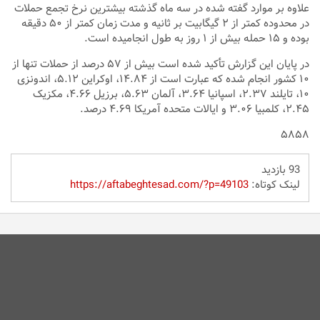
علاوه بر موارد گفته شده در سه ماه گذشته بیشترین نرخ تجمع حملات
در محدوده کمتر از ۲ گیگابیت بر ثانیه و مدت زمان کمتر از ۵۰ دقیقه
بوده و ۱۵ حمله بیش از ۱ روز به طول انجامیده است.
در پایان این گزارش تأکید شده است بیش از ۵۷ درصد از حملات تنها از
۱۰ کشور انجام شده که عبارت است از ۱۴.۸۴، اوکراین ۵.۱۲، اندونزی
۱۰، تایلند ۲.۳۷، اسپانیا ۳.۶۴، آلمان ۵.۶۳، برزیل ۴.۶۶، مکزیک
۲.۴۵، کلمبیا ۳.۰۶ و ایالات متحده آمریکا ۴.۶۹ درصد.
۵۸۵۸
93 بازدید
لینک کوتاه:
https://aftabeghtesad.com/?p=49103