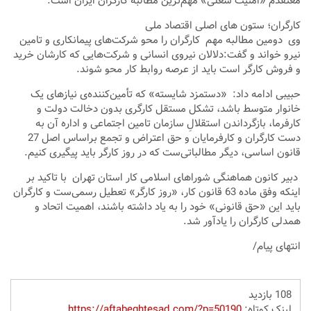
معتقدم «امنیت شغلی» مهم‌ترین مطالبه کارگران ایران است.
کارگران؛ ستون های اصلی اقتصاد ملی
وی دومین مطالبه مهم کارگران را محو شرکت‌های پیمانکاری و تامین
نیرو خواند و گفت:دلالان نیروی انسانی و شرکت‌هایی که کارشان خرید
و فروش کارگر است باید از عرصه روابط کار محو شوند.
حبیبی ادامه داد: «دستمزد شایسته» که تأمین‌کننده‌ی نیازهای یک
خانوار متوسط باشد، تشکل مستقل کارگری بدون دخالت دولت و
کارفرما، بازگرداندن استقلالِ سازمان تامین اجتماعی و اداره آن به
دست کارگران و کارفرمایان و حق اعتراض و تجمع براساس اصل 27
قانون اساسی، دیگر مطالباتی‌ست که در روز کارگر باید پیگیری کنیم.
دبیر کانون هماهنگی شوراهای اسلامی کار استان تهران با تاکید بر
اینکه وفق ماده 63 قانون کار، «روز کارگر» تعطیل رسمی‌ست و کارگران
باید این «حق قانونی» خود را به یاد داشته باشند، اهمیت اتحاد و
همدلی کارگران را یادآور شد.
انتهای پیام/
108 بازدید
لینک کوتاه:
https://aftabeghtesad.com/?p=50190