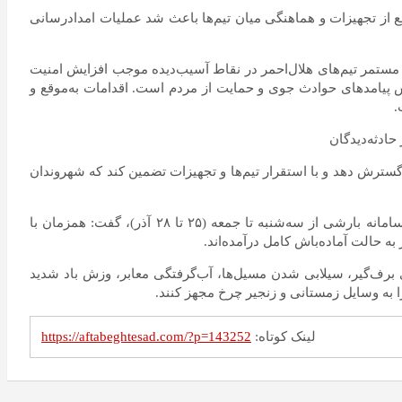
 مستقر شدند. استفاده به موقع از تجهیزات و هماهنگی میان تیم‌ها باعث شد عملیات امدادرسانی
 مستمر تیم‌های هلال‌احمر در نقاط آسیب‌دیده موجب افزایش امنیت
 پیامد‌های حوادث جوی و حمایت از مردم است. اقدامات به‌موقع و
.
گسترش دهد و با استقرار تیم‌ها و تجهیزات تضمین کند که شهروندان
در همین راستا، امروز یکشنبه۲۲ آذر، محمدحسین کبادی معاون عملیات سازمان امدادونجات جمعیت هلال احمر با اشاره به تشدید فعالیت سامانه بارشی از سه‌شنبه تا جمعه (۲۵ تا ۲۸ آذر)، گفت: همزمان با
 حالت آماده‌باش کامل درآمده‌اند.
ی برف‌گیر، سیلابی شدن مسیل‌ها، آب‌گرفتگی معابر، وزش باد شدید
 به وسایل زمستانی و زنجیر چرخ مجهز کنند.
لینک کوتاه:
https://aftabeghtesad.com/?p=143252