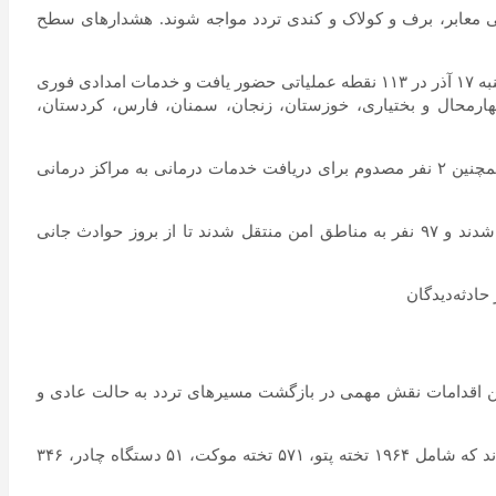
گی معابر، برف و کولاک و کندی تردد مواجه شوند. هشدار‌های سطح
سازمان امداد و نجات جمعیت هلال‌احمر با بسیج تیم‌های عملیاتی و بهره‌گیری از ناوگان ترابری خود، از اولین ساعات وقوع حوادث در روز دوشنبه ۱۷ آذر در ۱۱۳ نقطه عملیاتی حضور یافت و خدمات امدادی فوری
چهارمحال و بختیاری، خوزستان، زنجان، سمنان، فارس، کردستان،
در این بازه زمانی پنج روزه، در مجموع، ۶ هزار و ۶۷۷ نفر دچار حادثه شده و از این تعداد، ۶ هزار و ۴۸۷ نفر خدمات امدادی دریافت کردند همچنین ۲ نفر مصدوم برای دریافت خدمات درمانی به مراکز درمانی
بخش قابل توجهی از عملیات‌ها به اسکان اضطراری و جابه‌جایی افراد در معرض خطر اختصاص داشت. در این مدت، ۹۲۹ نفر اسکان داده شدند و ۹۷ نفر به مناطق امن منتقل شدند تا از بروز حوادث جانی
فتار در برف و کولاک را رهاسازی کنند. این اقدامات نقش مهمی در بازگشت مسیر‌های تردد به حالت عادی و
توزیع اقلام زیستی، غذایی و بهداشتی نیز بخش مهمی از عملیات هلال‌احمر بود. در این بازه زمانی ۳ هزار و ۴۹۹ نفر از این اقلام بهره‌مند شدند که شامل ۱۹۶۴ تخته پتو، ۵۷۱ تخته موکت، ۵۱ دستگاه چادر، ۳۴۶