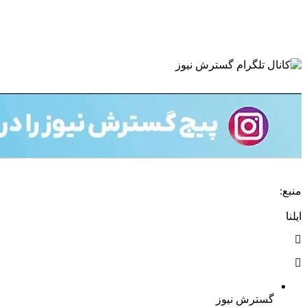
منبع:
ایلنا
گسترش نیوز