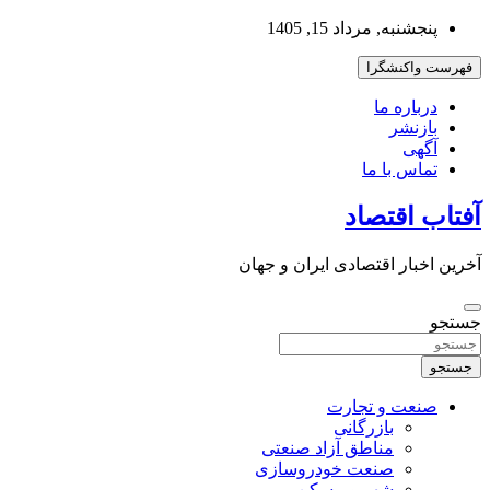
به
پنجشنبه, مرداد 15, 1405
محتوا
بروید
فهرست واکنشگرا
درباره ما
بازنشر
آگهی
تماس با ما
آفتاب اقتصاد
آخرین اخبار اقتصادی ایران و جهان
جستجو
جستجو
صنعت و تجارت
بازرگانی
مناطق آزاد صنعتی
صنعت خودروسازی
شهر و مسکن