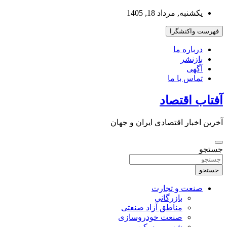
به
یکشنبه, مرداد 18, 1405
محتوا
بروید
فهرست واکنشگرا
درباره ما
بازنشر
آگهی
تماس با ما
آفتاب اقتصاد
آخرین اخبار اقتصادی ایران و جهان
جستجو
جستجو
صنعت و تجارت
بازرگانی
مناطق آزاد صنعتی
صنعت خودروسازی
شهر و مسکن