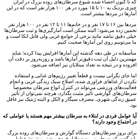
که تا کنون احصاء شده شیوع سرطان‌های روده بزرگ در ایران
چیزی نزدیک به ۱۰ تا ۱۵ مورد در هر ۱۰۰ هزار نفر است که در این
آمارها در مردها بیشتر است.
مردها بین ۱۶ تا ۱۷ نفر و در خانم‌ها ۱۱ تا ۱۲ نفر در ۱۰۰ هزار نفر
تخمین زده می‌شود؛ البته ممکن است آمارگیری‌ها و ثبت سرطان‌ها
خیلی دقیق نباشد مانند برخی از جوامع غربی ولی قابل اتکا است و
ما می‌تونیم روی این آمارها صحبت کنیم.
متأسفانه در طی دهه گذشته این آمارها افزایش پیدا کرده؛ شاید
مهمترین دلیل آن ثبت دقیق‌تر آمارها باشد و روزبه‌روز بر دقت آن
افزوده و در نتیجه به تعداد مبتلایان نیز اضافه می‌شود.
اما جای نگرانی نیست و قطعاً تغییر رژیم‌های غذایی و استفاده
نکردن از غذاهای فراوری شده، اصلاح سبک زندگی غربی و انجام
فعالیت‌های ورزشی می‌تواند در کنترل انواع سرطان مخصوصاً
سرطان‌های گوارشی تأثیر مثبت بگذارد، هرچند نمی‌توان از تأثیر
عمیق زندگی شهری، مصرف سیگار و الکل و البته ژنتیک نیز غافل
بود.
آیا عوامل فردی در ابتلاء به سرطان بیشتر مهم هستند یا عواملی که
در اجتماع وجود دارند؟
برای بروز سرطان‌های دستگاه گوارش و سرطان‌های روده بزرگ
باید گفت که به نظر می‌رسد دلایل فردی بیشتر موثرند؛ عوامل