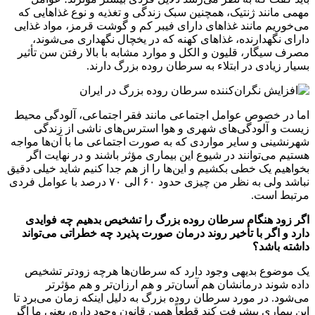
مهمی مانند ژنتیک، همچنین سبک زندگی و تغذیه و نوع غذاهایی که
می‌خوریم مانند غذاهای دارای فیبر کم و گوشت قرمز، مواد غذایی
دارای نگهدارنده‌، غذاهای کهنه که در یخچال نگهداری می‌شوند،
مصرف سیگار، قلیون و الکل و موارد مشابه با بالا رفتن سن تأثیر
بسیار زیادی در ابتلاء به سرطان روده بزرگ دارند.
اما در خصوص عوامل اجتماعی مانند فقر اجتماعی، آلودگی محیط
زیست و آلودگی‌های شهری و هوا استرس‌های ناشی از زندگی
شهرنشینی و سایر مواردی که به صورت اجتماعی ما با آن‌ها مواجه
هستیم می‌توانند در شیوع این بیماری مؤثر باشند و در نهایت اگر
بخواهیم یک خطی بکشیم و این‌ها را از هم جدا کنیم شاید خیلی دقیق
نباشد ولی به نظر من چیزی حدود ۶۰ الی ۷۰ درصد با عوامل فردی
مرتبط است.
اگر زود هنگام سرطان روده بزرگ را تشخیص بدهیم چه فوایدی
دارد و اگر با تأخیر روند درمان صورت پذیرد چه خطراتی می‌تواند
داشته باشد؟
یک موضوع بدیهی وجود دارد که سرطان‌ها هرچه زودتر تشخیص
داده شوند درمانشان هم آسان‌تر و هم ارزان‌تر و هم مؤثرتر
می‌شود. در مورد سرطان روده بزرگ به دلیل اینکه زمان می‌برد تا
این بیماری پیشرفت کند قطعاً همین قانون وجود داره، یعنی ما اگر