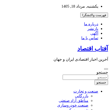
به
یکشنبه, مرداد 18, 1405
محتوا
بروید
فهرست واکنشگرا
درباره ما
بازنشر
آگهی
تماس با ما
آفتاب اقتصاد
آخرین اخبار اقتصادی ایران و جهان
جستجو
جستجو
صنعت و تجارت
بازرگانی
مناطق آزاد صنعتی
صنعت خودروسازی
شهر و مسکن