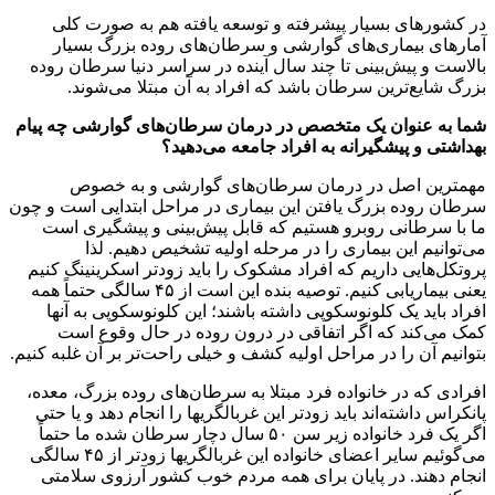
در کشورهای بسیار پیشرفته و توسعه یافته هم به صورت کلی
آمارهای بیماری‌های گوارشی و سرطان‌های روده بزرگ بسیار
بالاست و پیش‌بینی تا چند سال آینده در سراسر دنیا سرطان روده
بزرگ شایع‌ترین سرطان باشد که افراد به آن مبتلا می‌شوند.
شما به عنوان یک متخصص در درمان سرطان‌های گوارشی چه پیام
بهداشتی و پیشگیرانه به افراد جامعه می‌دهید؟
مهمترین اصل در درمان سرطان‌های گوارشی و به خصوص
سرطان روده بزرگ یافتن این بیماری در مراحل ابتدایی است و چون
ما با سرطانی روبرو هستیم که قابل پیش‌بینی و پیشگیری است
می‌توانیم این بیماری را در مرحله اولیه تشخیص دهیم. لذا
پروتکل‌هایی داریم که افراد مشکوک را باید زودتر اسکرینینگ کنیم
یعنی بیماریابی کنیم. توصیه بنده این است از ۴۵ سالگی حتماً همه
افراد باید یک کلونوسکوپی داشته باشند؛ این کلونوسکوپی به آنها
کمک می‌کند که اگر اتفاقی در درون روده در حال وقوع است
بتوانیم آن را در مراحل اولیه کشف و خیلی راحت‌تر بر آن غلبه کنیم.
افرادی که در خانواده فرد مبتلا به سرطان‌های روده بزرگ، معده،
پانکراس داشته‌اند باید زودتر این غربالگریها را انجام دهد و یا حتی
اگر یک فرد خانواده زیر سن ۵۰ سال دچار سرطان شده ما حتماً
می‌گوئیم سایر اعضای خانواده این غربالگریها زودتر از ۴۵ سالگی
انجام دهند. در پایان برای همه مردم خوب کشور آرزوی سلامتی