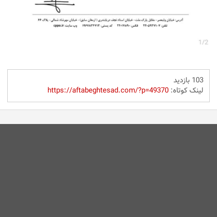
103 بازدید
لینک کوتاه:
https://aftabeghtesad.com/?p=49370