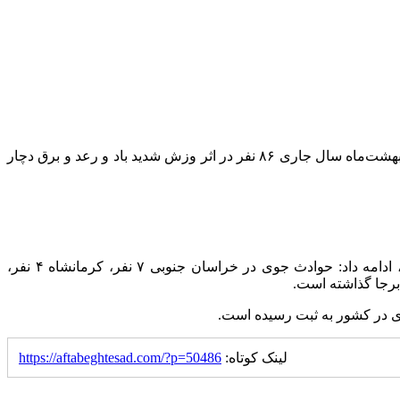
به گزارش اقتصادآنلاین به نقل از تسنیم، بابک یکتاپرست با اشاره به وقوع حوادث جوی طی هفته گذشته اظهار کرد: از هفتم تا پانزدهم اردیبهشت‌ماه سال جاری ۸۶ نفر در اثر وزش شدید باد و رعد و برق دچار
یکتاپرست با اشاره به اینکه استان تهران با ۶۳ مصدوم بیشترین آمار مصدومین بر اثر حوادث جوی را بین استان‌های کشور داشته است، ادامه داد: حوادث جوی در خراسان جنوبی ۷ نفر، کرمانشاه ۴ نفر،
ی در کشور به ثبت رسیده است.
لینک کوتاه:
https://aftabeghtesad.com/?p=50486