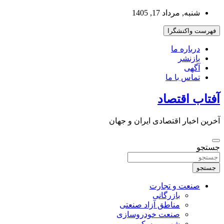
به
شنبه, مرداد 17, 1405
محتوا
بروید
فهرست واکنشگرا
درباره ما
بازنشر
آگهی
تماس با ما
آفتاب اقتصاد
آخرین اخبار اقتصادی ایران و جهان
جستجو
جستجو
صنعت و تجارت
بازرگانی
مناطق آزاد صنعتی
صنعت خودروسازی
شهر و مسکن