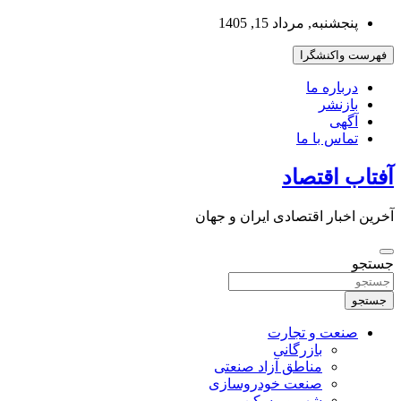
به
پنجشنبه, مرداد 15, 1405
محتوا
بروید
فهرست واکنشگرا
درباره ما
بازنشر
آگهی
تماس با ما
آفتاب اقتصاد
آخرین اخبار اقتصادی ایران و جهان
جستجو
جستجو
صنعت و تجارت
بازرگانی
مناطق آزاد صنعتی
صنعت خودروسازی
شهر و مسکن