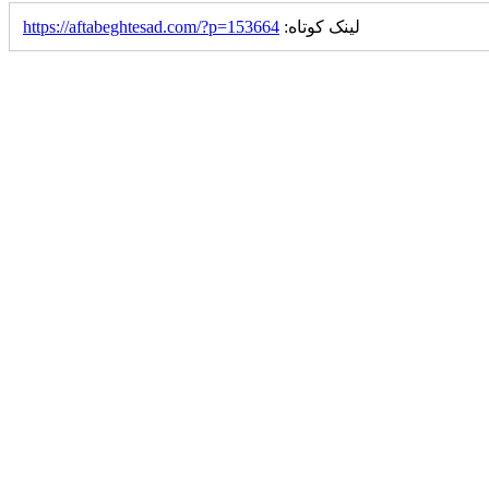
لینک کوتاه:
https://aftabeghtesad.com/?p=153664