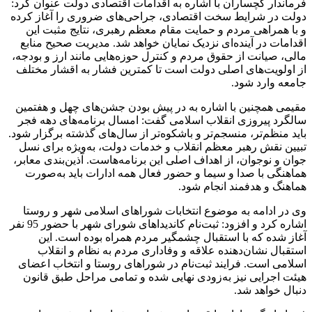
فرماندار گچساران با اشاره به اقدامات اقتصادی دولت عنوان کرد:
دولت در شرایط سخت اقتصادی، جراحی‌های ضروری را آغاز کرده
و با همراهی مردم و حمایت مقام معظم رهبری، نتایج مثبت این
اقدامات در آینده‌ای نزدیک نمایان خواهد شد. مدیریت صحیح منابع
مالی، صیانت از حقوق مردم و کنترل حوزه‌هایی مانند ارز و بودجه،
از اولویت‌های اصلی دولت است تا کمترین فشار به اقشار مختلف
جامعه وارد شود.
مقیمی همچنین با اشاره به در پیش بودن جشن‌های چهل و هفتمین
سالگرد پیروزی انقلاب اسلامی گفت: امسال برنامه‌های دهه فجر
باید منظم‌تر، منسجم‌تر و باشکوه‌تر از سال‌های گذشته برگزار شود.
تبیین نقش رهبر معظم انقلاب و خدمات دولت، به‌ویژه برای نسل
جوان و نوجوان، از اهداف اصلی این برنامه‌هاست. آذین‌بندی معابر،
هماهنگی با صدا و سیما و حضور فعال همه ادارات باید به‌صورت
هماهنگ و هدفمند انجام شود.
وی در ادامه به موضوع انتخابات شوراهای اسلامی شهر و روستا
اشاره کرد و افزود: ثبت‌نام کاندیداهای شورای شهر با حضور 95 نفر
آغاز شده که با استقبال چشمگیر مردم همراه بوده است. این
استقبال نشان‌دهنده علاقه و وفاداری مردم به نظام و انقلاب
اسلامی است. فرایند ثبت‌نام در شوراهای روستا و انتخاب اعضای
هیئت اجرایی نیز به‌زودی نهایی شده و تمامی مراحل طبق قانون
دنبال خواهد شد.