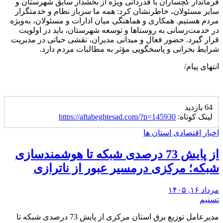
فرماندار گچساران با قدردانی ویژه از بخشدار سابق شهرستان و
سایر مسئولان، خاطرنشان کرد: همه ما سرباز نظام و خدمتگزار
مردم هستیم. همکاری و هماهنگی میان ادارات و مسئولان، به‌ویژه
در خدمت‌رسانی به روستاها و توسعه شهرستان، باید در اولویت
قرار گیرد. حضور فعال و میدانی مدیران، نقشی حیاتی در مدیریت
شرایط بحرانی و پاسخگویی مؤثر به مطالبات مردم دارد.
انتهای پیام/
64 بازدید
لینک کوتاه:
https://aftabeghtesad.com/?p=145930
اخبار اقتصادی استان ها
از پایش 73 درصدی شبکه تا هوشمندسازی
شبکه؛ مرکزی درمسیر عبور از ناترازی
مرداد ۱۶, ۱۴۰۵
تسنیم
مدیرعامل توزیع برق استان مرکزی از پایش 73 درصدی شبکه تا