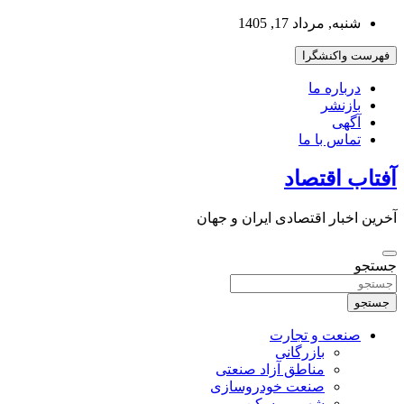
به
شنبه, مرداد 17, 1405
محتوا
بروید
فهرست واکنشگرا
درباره ما
بازنشر
آگهی
تماس با ما
آفتاب اقتصاد
آخرین اخبار اقتصادی ایران و جهان
جستجو
جستجو
صنعت و تجارت
بازرگانی
مناطق آزاد صنعتی
صنعت خودروسازی
شهر و مسکن