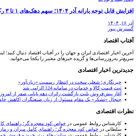
افزایش قابل توجه یارانه آذر ۱۴۰۴؛ سهم دهک‌های ۱ تا ۳ رکورد زد
آذر ۱۶, ۱۴۰۴
گسترش نیوز
آفتاب اقتصاد
آخرین اخبار اقتصادی ایران و جهان را در آفتاب اقتصاد دنبال کنید؛ ا
سریع‌تر به‌روزرسانی‌ها و گزیده خبرهای معتبر را یکجا می‌خوانید.
جدیدترین اخبار اقتصادی
خبرنگاری؛ شغلی سخت در انتظار رسمیت «زیان‌آور»
ثبت قیمت کالا و خدمات در سامانه 124 الزامی شد
آغاز پیش‌فروش بلیت بازگشت زائران دهه پایانی صفر از امروز
جنجال «تشکر» یک مقام مسئول از زبان صنعتگران |کاهش خام
نظرات اقتصادی
کارشناس روابط عمومی
در
خواص کود معجزه گر؛ راهنمای ک
سلطانی
در
خواص کود معجزه گر؛ راهنمای کامل میزان و زم
کارشناس روابط عمومی
در
سایت های برتر خرید و فروش خودر