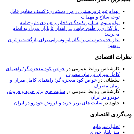
انهدام تیم تروریستی در مرز دشتیاری؛ کشف مقادیر قابل
توجه سلاح و مهمات
اولتیماتوم به تامین‌کنندگان ذخایر راهبردی دارو+نامه
ریل‌گذاری راه‌آهن چابهار ــ زاهدان تا پایان مرداد به اتمام
می‌رسد
آغاز خدمت‌رسانی رایگان اتوبوسرانی برای بازگشت زائران
اربعین
نظرات اقتصادی
کارشناس روابط عمومی
در
خواص کود معجزه گر؛ راهنمای
کامل میزان و زمان مصرف
سلطانی
در
خواص کود معجزه گر؛ راهنمای کامل میزان و
زمان مصرف
کارشناس روابط عمومی
در
سایت های برتر خرید و فروش
خودرو در ایران
جاوید
در
سایت های برتر خرید و فروش خودرو در ایران
وب‌گردی اقتصادی
تحلیل سرمایه
میز ناهار خوری