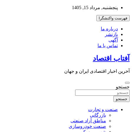
به
پنجشنبه, مرداد 15, 1405
محتوا
بروید
فهرست واکنشگرا
درباره ما
بازنشر
آگهی
تماس با ما
آفتاب اقتصاد
آخرین اخبار اقتصادی ایران و جهان
جستجو
جستجو
صنعت و تجارت
بازرگانی
مناطق آزاد صنعتی
صنعت خودروسازی
شهر و مسکن