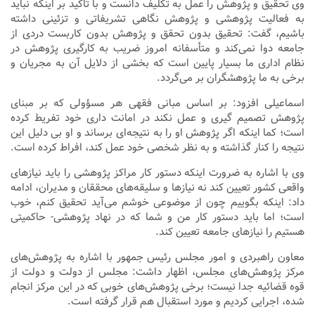
وی تحقیق و پژوهش را عمل به تکلیف دانست و با تاکید بر اینکه نباید
به فعالیت پژوهشی و پژوهش نگاهی تشریفاتی و تزئینی داشته
باشیم، گفت: تحقیق بدون تحقق و پژوهش بدون کاربست دردی از
جامعه دوا نمی‌کند و متأسفانه امروز ضریب به
کارگیری
پژوهش در
نظام اداری ما بسیار پایین است که بخشی از دلایل آن به مجریان و
برخی به ما پژوهشگران بر می‌گردد.
اسماعیلی افزود: بر اساس مبانی فقهی هر مسؤولی که بر مبنای
پژوهش تصمیم
گیری
و عمل نکند در امانت داری خود تفریط کرده
است؛ کما اینکه اگر پژوهش او را به نتیجه‌ای برساند و او بی دلیل این
نتیجه را کنار گذاشته و به نظر شخصی خود عمل کند، افراط کرده است.
وی با اشاره به ضرورت اینکه دستور کار مراکز پژوهشی را باید نیازهای
واقعی کشور تعیین کند نه نیازها و سلیقه‌های محققان و مدیران، ادامه
داد: اینکه بگوییم چون از موضوعی خوشم می‌آید تحقیق کنم، خوب
است؛ اما باید دستور کار من و شما که در نهاد پژوهشی- حاکمیتی
هستیم را نیازهای جامعه تعیین کند.
معاون راهبردی و امور مجلس رئیس جمهور با اشاره به پژوهش‌های
مرکز پژوهش‌های مجلس، اظهار داشت: مجلس از دولت و دولت از
قوه قضائیه جدا نیست؛ برخی پژوهش‌های خوبی که در این مرکز انجام
شده، اجرایی کردیم و مورد استقبال هم قرار گرفته است.