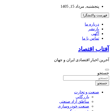
به
پنجشنبه, مرداد 15, 1405
محتوا
بروید
فهرست واکنشگرا
درباره ما
بازنشر
آگهی
تماس با ما
آفتاب اقتصاد
آخرین اخبار اقتصادی ایران و جهان
جستجو
جستجو
صنعت و تجارت
بازرگانی
مناطق آزاد صنعتی
صنعت خودروسازی
شهر و مسکن