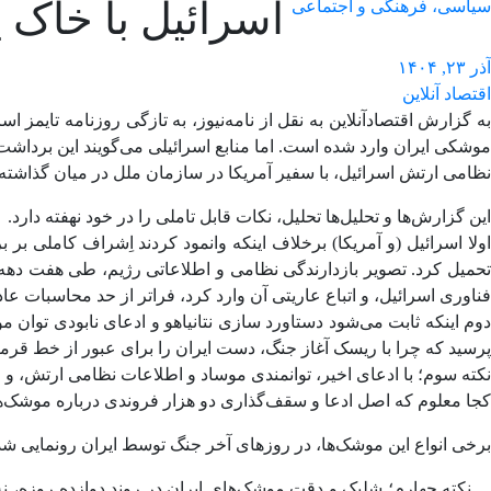
اسرائیل با خاک 
سیاسی، فرهنگی و اجتماعی
آذر ۲۳, ۱۴۰۴
اقتصاد آنلاین
موشکی ایران وارد شده است. اما منابع اسرائیلی می‌گویند این برداشت
نظامی ارتش اسرائیل، با سفیر آمریکا در سازمان ملل در میان گذاشته 
این گزارش‌ها و تحلیل‌ها تحلیل‌، نکات قابل تاملی را در خود نهفته دارد.
اولا اسرائیل (و آمریکا) برخلاف اینکه وانمود کردند اِشراف کاملی بر
تحمیل کرد. تصویر بازدارندگی نظامی و اطلاعاتی رژیم، طی هفت دهه
فناوری اسرائیل، و اتباع عاریتی آن وارد کرد، فراتر از حد محاسبات ع
دوم اینکه ثابت می‌شود دستاورد سازی نتانیاهو و ادعای نابودی توان م
پرسید که چرا با ریسک آغاز جنگ، دست ایران را برای عبور از خط قرمز امنیتی ۷۷ساله اسرائیل و زدن ضربات عمیق راه
نکته سوم؛ با ادعای اخیر، توانمندی موساد و اطلاعات نظامی ارتش، و عق
کجا معلوم که اصل ادعا و سقف‌گذاری دو هزار فروندی درباره موشک‌های 
برخی انواع این موشک‌ها، در روزهای آخر جنگ توسط ایران رونمایی شد و
نکته چهارم؛ شلیک و دقت موشک‌های ایران در روند دوازده روزه، نه ت