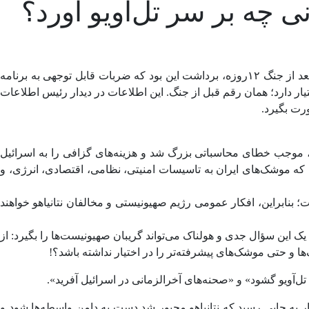
 چه بر سر تل‌اویو آورد؟
به گزارش اقتصادآنلاین به نقل از نامه‌نیوز، به تازگی روزنامه تایمز اسرائیل و رسانه آمریکایی المانیتور ، در تحلیل‌ها و گزارش‌هایی نوشتند: بعد از جنگ ۱۲روزه، برداشت این بود که ضربات قابل توجهی به برنامه
یار دارد؛ همان رقم قبل از جنگ. این اطلاعات در دیدار رئیس اطلاعات
رت بگیرد.
شتباه، موجب خطای محاسباتی بزرگ شد و هزینه‌های گزافی را به اسرائیل
ه موشک‌های ایران به تاسیسات امنیتی، نظامی، اقتصادی، انرژی، و
؛ بنابراین، افکار عمومی رژیم صهیونیستی و مخالفان نتانیاهو خواهند
ک این سؤال جدی و هولناک می‌تواند ‌گریبان صهیونیست‌ها را بگیرد: از
 و حتی موشک‌های پیشرفته‌تر را در اختیار نداشته باشد؟!
ل‌آویو گشود» و «صحنه‌های آخرالزمانی در اسرائیل آفرید».
ر به جایی رسید که نتانیاهو مجبور شد دست به دامن واسطه‌ها شود و