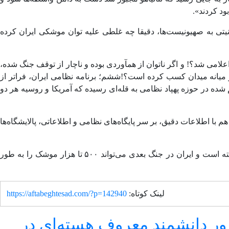
ود کردند».
و امنیتی به صهیونیست‌ها، دقیقا چه غلطی علیه توان موشکی ایران کرده
اعلامی شد؟! و اگر ناتوان از همآوردی بوده و ناچار از توقف جنگ شده،
 در میانه میدان کسب کرده است؟!ششم؛ برنامه نظامی ایران، فراتر از
م شده در حوزه پهپاد نظامی به قله‌ای رسیده که آمریکا و روسیه هر دو
م با اطلاعات دقیق، بر سر پایگاه‌های نظامی و اطلاعاتی، پالایشگاه‌ها
یادآور می‌شود روزنامه یدیعوت آحارانوت دیروز به نقل از ارتش اسرائیل نوشت: سرعت تولید موشک‌های بالستیک در ایران افزایش داشته است و ایران در جنگ بعدی می‌تواند ۵۰۰ تا هزار موشک را به طور
لینک کوتاه:
https://aftabeghtesad.com/?p=142940
ور دانشمند معروف هسته‌ای در