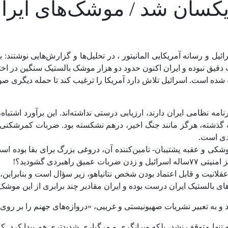
یکسان شد / موشک‌های ایرانی
 دقیق نبوده و ایران اکنون حدود دو هزار موشک بالستیک سنگین در اخت
شده است. اسرائیل تلاش دارد آمریکا را ترغیب کند تا حمله‌ دیگری صو
 برنامه نظامی ایران دارند، ارزیابی درستی نداشته‌اند. این برآورد ا
 گذشته، هرگز مانند جنگ اخیر، درهم نشکسته بود. ضربات کمرشکنی ک
ادی است.
وشکی و عقبه پشتیبان- تامین‌کننده آن، دروغی بزرگ برای بقا بوده است
بردی گشودید؟!
لانیت و قابل اعتماد بودن شخص نتانیاهو، زیر سؤال است و بنابراین، ی
بالستیک ایران درست بوده و ایران مقادیر چند برابری از این موشک‌ها
 به تعبیر نشریات صهیونیستی و غربیی، «دروازه‌های جهنم را بر روی ت
نها متوقف نشد، بلکه ویرانگری و مرگباری شدیدتری هم پیدا کرد. کا