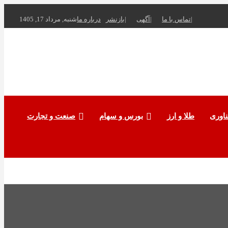
تماس با ما
آگهی
بازنشر
درباره ما
شنبه, مرداد 17, 1405
ناوری
طلا و ارز
بورس و سهام
صنعت و تجارت