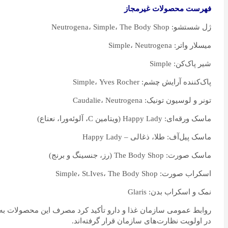
فهرست محصولات غیرمجاز
ژل شستشو: Neutrogena، Simple، The Body Shop
میسلار واتر: Simple، Neutrogena
شیر پاک‌کن: Simple
پاک‌کننده آرایش چشم: Simple، Yves Rocher
تونر و لوسیون تونیک: Caudalie، Neutrogena
ماسک ورقه‌ای: Happy Lady (ویتامین C، آلوئه‌ورا، نعناع)
ماسک پیل‌آف: طلا، ذغالی – Happy Lady
ماسک صورت: The Body Shop (رز، جنسینگ و برنج)
اسکراب صورت: Simple، St.Ives، The Body Shop
نمک و اسکراب بدن: Glaris
روابط عمومی سازمان غذا و دارو تأکید کرد مصرف این محصولات به د
در اولویت نظارت‌های سازمان قرار گرفته‌اند.