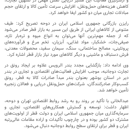
و ازسرگیری فعالیت این مسیر دریایی نقش مهمی در تسهیل تجارت،
کاهش هزینه‌های حمل‌ونقل، افزایش سرعت تأمین کالا و ارتقای حجم
مبادلات تجاری میان دو کشور ایفا خواهد کرد.
رایزن بازرگانی جمهوری اسلامی ایران در دوحه تصریح کرد: طیف
متنوعی از کالاهای ایرانی از طریق این مسیر به بازار قطر صادر می‌شود
که از جمله مهم‌ترین آنها می‌توان به انواع میوه و تره‌بار تازه،
صیفی‌جات، خشکبار، مواد غذایی، آبزیان، تخم مرغ و فرآورده‌های
پروتئینی، مصالح ساختمانی، سنگ، سیمان سفید، محصولات معدنی،
فرش دستباف و ماشینی و دیگر کالاهای مورد نیاز بازار قطر اشاره کرد.
وی ادامه داد: بازگشایی مجدد بندر الرویس علاوه بر ایجاد رونق در
تجارت دوجانبه، موجب افزایش فعالیت‌های اقتصادی و تجاری در بندر
دیر در استان بوشهر بعنوان بندر مبدأ صادرات کالا به قطر، رونق
کسب‌وکار صادرکنندگان، شرکت‌های حمل‌ونقل دریایی و فعالان زنجیره
تأمین خواهد شد.
عبدالخانی با تأکید بر روند رو به رشد روابط اقتصادی تهران و دوحه،
اظهار داشت: توسعه و گسترش همکاری‌های اقتصادی، تجاری و
سرمایه‌گذاری میان جمهوری اسلامی ایران و دولت قطر از اولویت‌های
مشترک دو کشور بوده و در چارچوب تأکیدات و اراده مقامات عالی‌رتبه
ایران و قطر برای ارتقای سطح روابط دوجانبه دنبال می‌شود.