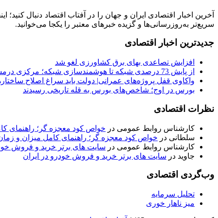
آخرین اخبار اقتصادی ایران و جهان را در آفتاب اقتصاد دنبال کنید؛ ا
سریع‌تر به‌روزرسانی‌ها و گزیده خبرهای معتبر را یکجا می‌خوانید.
جدیدترین اخبار اقتصادی
افزایش تصاعدی بهای برق کشاورزی لغو شد
از پایش 73 درصدی شبکه تا هوشمندسازی شبکه؛ مرکزی درمسیر عبور از ناترازی
واکاوی قفل پروژه‌های عمرانی| دولت باید سراغ اصلاح ساختاره
بورس در اوج؛ شاخص‌های بورس به قله تاریخی رسیدند
نظرات اقتصادی
کارشناس روابط عمومی
در
خواص کود معجزه گر؛ راهنمای ک
سلطانی
در
خواص کود معجزه گر؛ راهنمای کامل میزان و زم
کارشناس روابط عمومی
در
سایت های برتر خرید و فروش خودر
جاوید
در
سایت های برتر خرید و فروش خودرو در ایران
وب‌گردی اقتصادی
تحلیل سرمایه
میز ناهار خوری