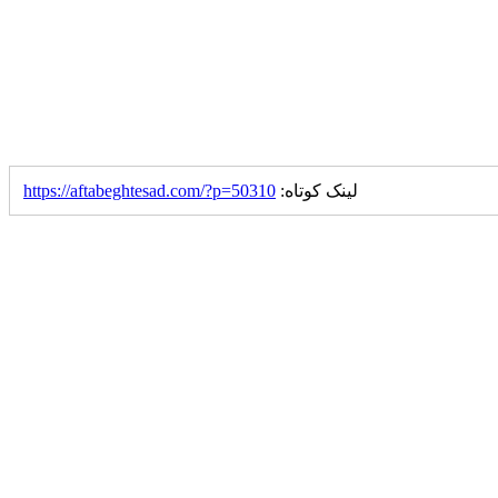
لینک کوتاه:
https://aftabeghtesad.com/?p=50310