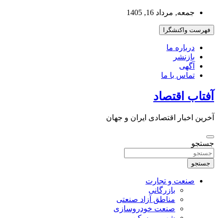
به
جمعه, مرداد 16, 1405
محتوا
بروید
فهرست واکنشگرا
درباره ما
بازنشر
آگهی
تماس با ما
آفتاب اقتصاد
آخرین اخبار اقتصادی ایران و جهان
جستجو
جستجو
صنعت و تجارت
بازرگانی
مناطق آزاد صنعتی
صنعت خودروسازی
شهر و مسکن