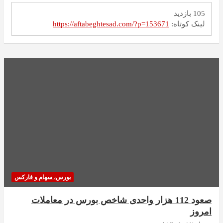
105 بازدید
لینک کوتاه:
https://aftabeghtesad.com/?p=153671
بورس، سهام و فارکس
صعود 112 هزار واحدی شاخص بورس در معاملات
امروز