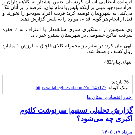
فرمانده انتظامی استان کردستان ضمن هشدار به کلاهبرداران و
افراد سودجو، مبنی بر اینکه پلیس با تمام توان، عرصه را بر آنان تنگ
می‌کند، به شهروندان توصیه کرد: فریب افراد سودجو را نخورند و
قبل از انجام هر گونه اقدام، موارد را به پلیس گزارش دهند.
وی همچنین از دستگیری سارق سابقه‌دار با اعتراف به 7 فقره
سرقت اماکن خصوصی در شهرستان سنندج خبر داد.
الهی بیان کرد: در سقز نیز محموله کالای قاچاق به ارزش 2 میلیارد
ریال کشف و ضبط شد.
انتهای پیام/482
76 بازدید
لینک کوتاه:
https://aftabeghtesad.com/?p=145177
اخبار اقتصادی استان ها
گزارش تحلیلی تسنیم| سرنوشت کلثوم
اکبری چه می‌شود؟
مرداد ۱۷, ۱۴۰۵