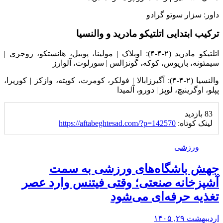
داور: سزار سوتو گرادو
ترکیب ابتدایی اتلتیکو مادرید و والنسیا
اتلتیکو مادرید (۲-۴-۴): اوبلاک | مولینا، پوبیل، هانستکو، روجری |
سیمئونه، باریوس، کوکه، گونزالس | سورلوت، آلوارز
والنسیا (۲-۴-۴): آگیرزابالا | فولکر، کومرت، کوپته، وازکز | کوریرا،
پپلو، اوگرینیچ، لوپز | دورو، آلمیدا
83 بازدید
لینک کوتاه:
https://aftabeghtesad.com/?p=142570
ورزشی
جهش باشگاه‌های ورزشی به سمت
آشپزخانه صنعتی؛ وقتی فیتنس وارد عصر
تغذیه حرفه‌ای می‌شود
اردیبهشت ۲۹, ۱۴۰۵