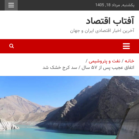
یکشنبه, مرداد 18, 1405
توا
وید
آفتاب اقتصاد
آخرین اخبار اقتصادی ایران و جهان
خـانـه
نفت و پتروشیمی
اتفاق عجیب پس از ۵۷ سال / سد کرج خشک شد