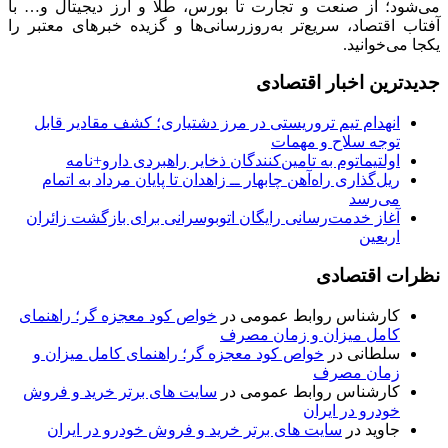
می‌شود؛ از صنعت و تجارت تا بورس، طلا و ارز دیجیتال و… با
آفتاب اقتصاد، سریع‌تر به‌روزرسانی‌ها و گزیده خبرهای معتبر را
یکجا می‌خوانید.
جدیدترین اخبار اقتصادی
انهدام تیم تروریستی در مرز دشتیاری؛ کشف مقادیر قابل
توجه سلاح و مهمات
اولتیماتوم به تامین‌کنندگان ذخایر راهبردی دارو+نامه
ریل‌گذاری راه‌آهن چابهار ــ زاهدان تا پایان مرداد به اتمام
می‌رسد
آغاز خدمت‌رسانی رایگان اتوبوسرانی برای بازگشت زائران
اربعین
نظرات اقتصادی
کارشناس روابط عمومی
در
خواص کود معجزه گر؛ راهنمای
کامل میزان و زمان مصرف
سلطانی
در
خواص کود معجزه گر؛ راهنمای کامل میزان و
زمان مصرف
کارشناس روابط عمومی
در
سایت های برتر خرید و فروش
خودرو در ایران
جاوید
در
سایت های برتر خرید و فروش خودرو در ایران