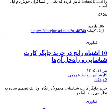
را Instant Digital فاش کرده که یکی از افشاگران خوش‌نام اپل
است.
۵۸۵۸
106 بازدید
لینک کوتاه:
https://aftabeghtesad.com/?p=48740
فناوری
10 اشتباه رایج در خرید چاپگر کارت
شناسایی و راه‌حل آن‌ها
تیر ۱۱, ۱۴۰۵
کارشناس روابط عمومی
2 دیدگاه
خرید چاپگر کارت شناسایی معمولاً در نگاه اول یک تصمیم ساده به
نظر می‌رسد، اما در…
فناوری