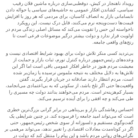
رویداد ناهنجار در کیش، دوقطبی‌سازی درباره ماشین فلان رقیب
سیاسی، کشاندن افکار عمومی به حاشیه‌های سیاسی یا حواله دادن
نابسامانی بازار به انصاف کاسبان، برای مردمی که هر روز با افزایش
قیمت‌ها دست‌وپنجه نرم می‌کنند، قابل درک نیست. این رویکرد
ناخواسته این حس را تقویت می‌کند که مسائل اصلی زندگی مردم در
اولویت قرار ندارد و دولت بیشتر درگیر موضوعات فرعی است تا
رنج‌های واقعی جامعه.
بی‌تردید کسی منکر تلاش دولت برای بهبود شرایط اقتصادی نیست و
وعده‌های رئیس‌جمهور درباره کنترل تورم، ثبات بازار و حمایت از
معیشت مردم هنوز در خاطر افکار عمومی باقی است
اما
اگر این
تلاش‌ها به دلایل
مختلف
به نتیجه ملموس نرسیده یا زمان‌بر شده
است، مردم انتظار دارند صادقانه در جریان قرار بگیرند. گفتن
واقعیت‌ها حتی اگر تلخ باشد، از سکوتی که به بی‌اعتمادی می‌انجامد،
بسیار کم‌هزینه‌تر است. مردم می‌خواهند بدانند دولت چه مسیری را
طی می‌کند و چه افقی را برای آینده ترسیم می‌کند.
احساس رهاشدگی بازار و بی‌پناهی در
برابر
گرانی
بزرگ‌ترین خطری
است که می‌تواند امید جامعه را فرسوده کند. در چنین شرایطی یک
گفت‌وگوی مستقیم و دلسوزانه از سوی شخص رئیس‌جمهور، حتی
اگر در کوتاه‌مدت معادلات اقتصادی را تغییر ندهد، می‌تواند مرهمی بر
نگرانی‌های روانی مردم باشد و این پیام را منتقل کند که دولت در