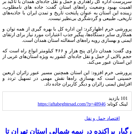
️سرپرست اداره کل راهداری و حمل و نقل جاده‌ای همدان با تاکید بر
اهمیت بهبود وضعیت راه‌های استان گفت: جاده های نامطلوب،
زیبنده این استان به عنوان پایتخت تاریخ و تمدن ایران با جاذبه‌های
تاریخی، طبیعی و گردشگری بی‌نظیر نیست.
پرورشی خرم اظهارکرد: این اداره کل با بهره گیری از همه توان و
همکاری سایر دستگاه‌ها، پیگیر جذب اعتبارات مورد نیاز برای ارتقای
ایمنی و بهسازی رویه راه‌های آسفالته استان همدان است.
وی گفت: همدان دارای پنج هزار و ۴۶۶ کیلومتر انواع راه است که
حجم بالایی از حمل و نقل جاده‌ای کشور به ویژه استان‌های غربی از
این استان عبور می‌کند.
پرورشی خرم افزود: این استان همچنین مسیر عبور زائران اربعین
حسینی است که بهسازی راه‌ها نقش مهمی در تسهیل تردد و
افزایش ایمنی زائران و دیگر کاربران جاده داد.
101 بازدید
لینک کوتاه:
https://aftabeghtesad.com/?p=48946
اقتصاد حمل و نقل
رگبار پراکنده در نیمه شمالی استان تهران تا