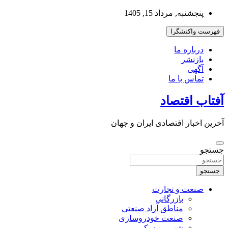
به
پنجشنبه, مرداد 15, 1405
محتوا
بروید
فهرست واکنشگرا
درباره ما
بازنشر
آگهی
تماس با ما
آفتاب اقتصاد
آخرین اخبار اقتصادی ایران و جهان
جستجو
جستجو
صنعت و تجارت
بازرگانی
مناطق آزاد صنعتی
صنعت خودروسازی
شهر و مسکن