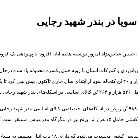
 سویا در بندر شهید رجایی
،حسین عباس‌نژاد امروز دوشنبه هفتم آبان افزود: با پهلودهی یک فرو
و دریانوردی و گمرکات استان با رویه حمل یکسره محموله یاد شده درح
ر و
۴۶
تُن کنجاله سویا از ابتدای سال جاری تاکنون، پیش بینی کرد تا یک
۵۴۶
هزار و
۲۶۴
تُن کالای اساسی در اسکله‌های بندر شهید رجایی پ
۹۸۸
تُن روغن در اسکله‌های اختصاصی کالای اساسی بندر شهید رجایی
د کشتی حامل
۱۵
هزار تن برنج نیز در لنگرگاه بندرعباس مستقر است ک