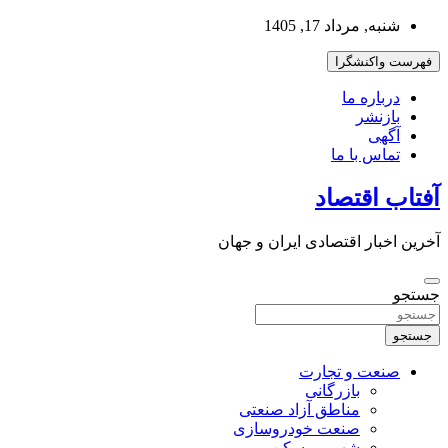
به
شنبه, مرداد 17, 1405
محتوا
بروید
فهرست واکنشگرا
درباره ما
بازنشر
آگهی
تماس با ما
آفتاب اقتصاد
آخرین اخبار اقتصادی ایران و جهان
جستجو
جستجو
صنعت و تجارت
بازرگانی
مناطق آزاد صنعتی
صنعت خودروسازی
شهر و مسکن