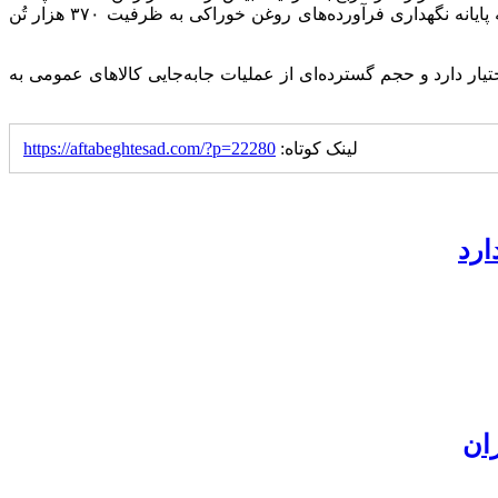
اسکله ویژه کالای اساسی، ظرفیت ۱۰۰ هزار تُن انواع کالاهای اساسی فله خشک، ۹۰ هزار متر مربع محوطه بارانداز و همچنین تعداد سه پایانه نگهداری فرآورده‌های روغن خوراکی به ظرفیت ۳۷۰ هزار تُن
ی کانتینری کشور را در اختیار دارد و حجم گسترده‌ای از عملیات جابه‌جایی کالاهای عمومی به
لینک کوتاه:
https://aftabeghtesad.com/?p=22280
ارد
ان