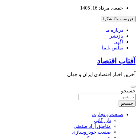
به
جمعه, مرداد 16, 1405
محتوا
بروید
فهرست واکنشگرا
درباره ما
بازنشر
آگهی
تماس با ما
آفتاب اقتصاد
آخرین اخبار اقتصادی ایران و جهان
جستجو
جستجو
صنعت و تجارت
بازرگانی
مناطق آزاد صنعتی
صنعت خودروسازی
شهر و مسکن