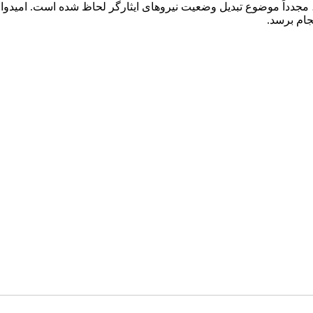
دی که طبق بند «ت» ماده ۳۱ تقدیم دولت شده، مجدداً موضوع تبدیل وضعیت نیروهای ایثارگر
جام برسد.