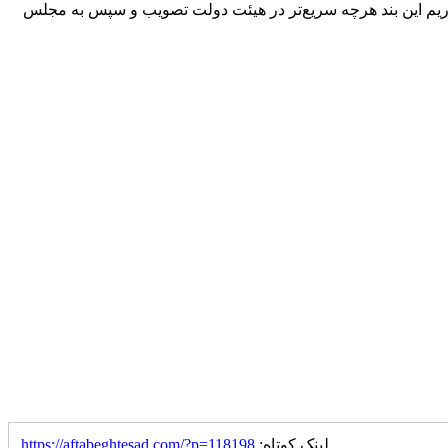
 لحاظ شده است. امیدواریم این بند هرچه سریع‌تر در هیئت دولت تصویب و سپس به مجلس
لینک کوتاه:
https://aftabeghtesad.com/?p=118198