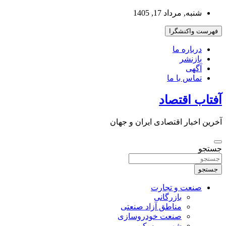
به
شنبه, مرداد 17, 1405
محتوا
بروید
فهرست واکنشگرا
درباره ما
بازنشر
آگهی
تماس با ما
آفتاب اقتصاد
آخرین اخبار اقتصادی ایران و جهان
جستجو
جستجو
صنعت و تجارت
بازرگانی
مناطق آزاد صنعتی
صنعت خودروسازی
شهر و مسکن