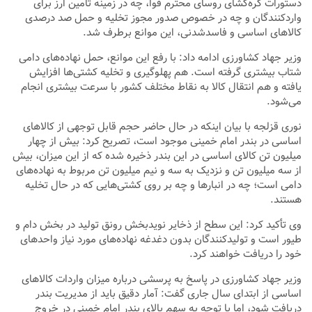
دستورات گره‌گشای روسای محترم قوا، چه در زمینه تأمین ارز برای
واردکنندگان و چه در خصوص صدور مجوز تخلیه و حمل صد درصدی
کالاهای اساسی و فاسدشدنی، این موانع برطرف شد.
وزیر جهاد کشاورزی ادامه داد: با رفع این موانع، حمل نهاده‌های دامی
شتاب بیشتری گرفته است. هم پهلوگیری و تخلیه کشتی‌ها افزایش
یافته و هم انتقال کالا به نقاط مختلف کشور با سرعت بیشتری انجام
می‌شود.
نوری قزلجه با بیان اینکه در حال حاضر حجم قابل توجهی از کالاهای
اساسی در بندر امام خمینی موجود است، تصریح کرد: بیش از چهار
میلیون تن کالای اساسی در این بندر ذخیره شده که از این میزان، بیش
از سه میلیون تن و نزدیک به سه و نیم میلیون تن مربوط به نهاده‌های
دامی است؛ چه در انبارها و چه بر روی کشتی‌هایی که در حال تخلیه
هستند.
وی تأکید کرد: این سطح از ذخایر نویدبخش رونق تولید در بخش دام و
طیور است و تولیدکنندگان بدون دغدغه نهاده‌های مورد نیاز واحدهای
خود را دریافت خواهند کرد.
وزیر جهاد کشاورزی در پاسخ به پرسشی درباره میزان واردات کالاهای
اساسی از ابتدای سال جاری گفت: آمار دقیق باید از مدیریت بندر
دریافت شود، اما با توجه به سهم بالای بندر امام خمینی در خروج