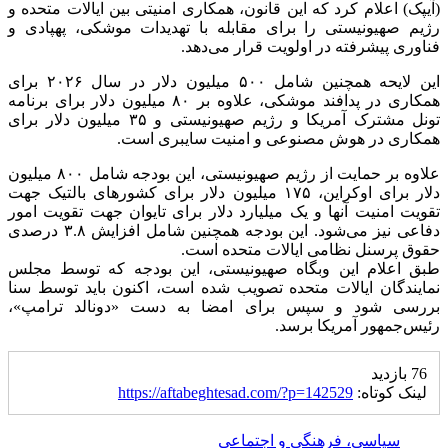
(آیپک) اعلام کرد که این قانون، همکاری امنیتی بین ایالات متحده و
رژیم صهیونیستی را برای مقابله با تهدیدات موشکی، پهپادی و
فناوری پیشرفته در اولویت قرار می‌دهد.
این لایحه همچنین شامل ۵۰۰ میلیون دلار در سال ۲۰۲۶ برای
همکاری در پدافند موشکی، علاوه بر ۸۰ میلیون دلار برای برنامه
تونل مشترک آمریکا و رژیم صهیونیستی و ۳۵ میلیون دلار برای
همکاری در هوش مصنوعی و امنیت سایبری است.
علاوه بر حمایت از رژیم صهیونیستی، این بودجه شامل ۸۰۰ میلیون
دلار برای اوکراین، ۱۷۵ میلیون دلار برای کشورهای بالتیک جهت
تقویت امنیت آنها و یک میلیارد دلار برای تایوان جهت تقویت امور
دفاعی نیز می‌شود. این بودجه همچنین شامل افزایش ۳.۸ درصدی
حقوق پرسنل نظامی ایالات متحده است.
طبق اعلام این وبگاه صهیونیستی، این بودجه که توسط مجلس
نمایندگان ایالات متحده تصویب شده است، اکنون باید توسط سنا
بررسی شود و سپس برای امضا به دست «دونالد ترامپ»،
رئیس‌جمهور آمریکا برسد.
76 بازدید
لینک کوتاه:
https://aftabeghtesad.com/?p=142529
سیاسی، فرهنگی و اجتماعی