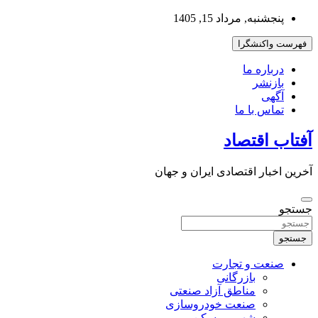
به
پنجشنبه, مرداد 15, 1405
محتوا
بروید
فهرست واکنشگرا
درباره ما
بازنشر
آگهی
تماس با ما
آفتاب اقتصاد
آخرین اخبار اقتصادی ایران و جهان
جستجو
جستجو
صنعت و تجارت
بازرگانی
مناطق آزاد صنعتی
صنعت خودروسازی
شهر و مسکن