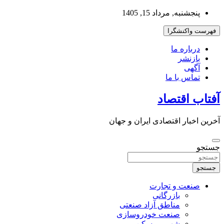
به
پنجشنبه, مرداد 15, 1405
محتوا
بروید
فهرست واکنشگرا
درباره ما
بازنشر
آگهی
تماس با ما
آفتاب اقتصاد
آخرین اخبار اقتصادی ایران و جهان
جستجو
جستجو
صنعت و تجارت
بازرگانی
مناطق آزاد صنعتی
صنعت خودروسازی
شهر و مسکن