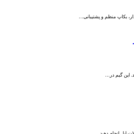
دار، بکاپ منظم و پشتیبانی…
ات اپل انجام دهید.…