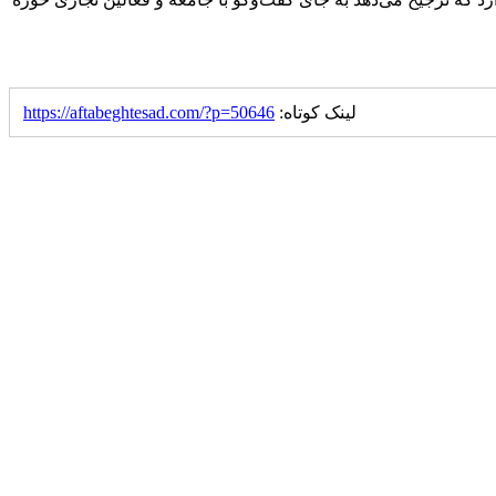
لینک کوتاه:
https://aftabeghtesad.com/?p=50646