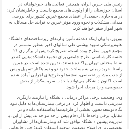
رئیس ملی خیرین ایران، همچنین فعالیت‌های خیرخواهانه در
استان خوزستان را از اولویت‌های مجمع دانست و خاطرنشان کرد:
در ماه جاری، جمعی از اعضای مجمع خیرین کشور برای بررسی
میدانی مشکلات و نحوه ورود مؤثر خیرین به فرآیند حل مسائل، به
شهر اهواز سفر خواهند کرد.
بوربور، با بیان اینکه دغدغه تأمین و ارتقای زیرساخت‌های دانشگاه
علوم‌پزشکی شهید بهشتی طی
سالهای
اخیر به‌طور مستمر در
مجمع خیرین مطرح بوده است، تصریح کرد: پس از برگزاری ۲۱
جلسه کارشناسی، طرح جامعی برای تجمیع دانشکده‌هایی که در
نقاط مختلف تهران پراکنده هستند، تدوین شده است. در همین
راستا، خرید زمینی به مساحت حدود دو و نیم هکتار تسهیل و پس
از جذب مشاور تخصصی، نقشه‌ها و طرح‌های اجرایی آماده شده
است. اکنون دانشگاه می‌تواند با جذب سرمایه‌گذار از بخش
خصوصی، وارد مرحله اجرا شود.
وی، وضعیت برخی مراکز درمانی دانشگاه را نیازمند بازنگری
مدیریتی دانست و اظهار کرد: در برخی بیمارستان‌ها به دلیل نبود
نگاه توسعه‌محور، بخشی از ظرفیت‌ها بلااستفاده مانده و در
مقابل، برخی واحدها با ازدحام بیش از حد مواجه‌اند. پیش از این، با
مدیریت پیشین دانشگاه توافق شد که بیمارستان‌ها از مشاوران
تخصصی برای اصلاح وضعیت موجود استفاده کنند؛ حتی جابجایی