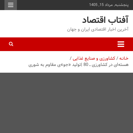
پنجشنبه, مرداد 15, 1405
توا
وید
آفتاب اقتصاد
آخرین اخبار اقتصادی ایران و جهان
خـانـه
کشاورزی و صنایع غذایی
هسته‌ای در کشاورزی ــ 80 |تولید «جو»ی مقاوم به شوری