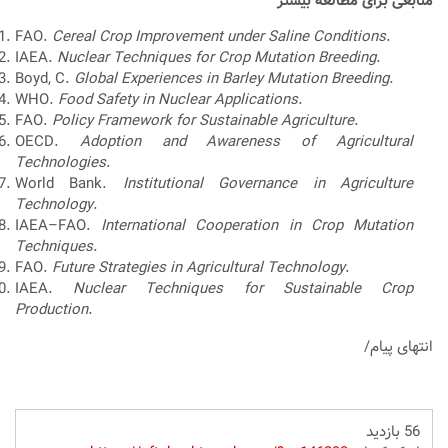
منابعی برای مطالعه بیشتر
FAO.
Cereal Crop Improvement under Saline Conditions
.
IAEA.
Nuclear Techniques for Crop Mutation Breeding
.
Boyd, C.
Global Experiences in Barley Mutation Breeding
.
WHO.
Food Safety in Nuclear Applications
.
FAO.
Policy Framework for Sustainable Agriculture
.
OECD.
Adoption and Awareness of Agricultural
Technologies
.
World Bank.
Institutional Governance in Agriculture
Technology
.
IAEA–FAO.
International Cooperation in Crop Mutation
Techniques
.
FAO.
Future Strategies in Agricultural Technology
.
IAEA.
Nuclear Techniques for Sustainable Crop
Production
.
انتهای پیام/
56 بازدید