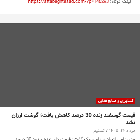
لینک کوتاه:
https://aftabeghtesad.com/?p=146293
کشاورزی و صنایع غذایی
قیمت گوسفند زنده 30 درصد کاهش یافت؛ گوشت ارزان
نشد
مرداد ۱۴, ۱۴۰۵
تسنیم
مدیرعامل اتحادیه دام سبک گفت: قیمت دام زنده حدود 30 درصد