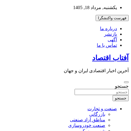
به
یکشنبه, مرداد 18, 1405
محتوا
بروید
فهرست واکنشگرا
درباره ما
بازنشر
آگهی
تماس با ما
آفتاب اقتصاد
آخرین اخبار اقتصادی ایران و جهان
جستجو
جستجو
صنعت و تجارت
بازرگانی
مناطق آزاد صنعتی
صنعت خودروسازی
شهر و مسکن