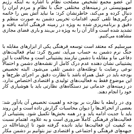
این عضو مجمع تشخیص مصلحت نظام با اشاره به اینکه رژیم
صهیونیستی در زمینه‌های
مختلفی
جنگ با نظام و مردم ایران را
دنبال کرده و می‌کند، خاطرنشان کرد: ما نباید
آتش بس
را خاتمه
درگیری‌ها تلقی کنیم، اقدامات تخریبی دشمن به صورت منظم و
دقیق و برنامه‌ریزی شده به ویژه در زمینه فرهنگی ادامه یافته و
تشدید شده است و آثار آن را به ویژه در بی‌بند و باری فضای مجازی
مشاهده می‌کنیم.
میرسلیم
که معتقد است
توسعه
فرهنگی یکی از ابزارهای مقابله با
جنگ نرم دشمن به حساب می‌آید، تصریح کرد: تمام فعالیت‌های
دفاعی ما و مقابله با دشمن نیازمند پشتیبانی است و مخالفت با این
پشتیبانی نشان دهنده عدم درک کامل از نقشه‌های دشمن و احتمالاً
نوعی رضایت با توطئه‌های دشمن تلقی می‌شود. البته تخصیص
بودجه باید در عمل همراه باشد با نظارت دقیق بر اجرای طرح‌ها و
این موضوع
فقط
به فعالیت‌های تولیدی و اقتصادی اختصاص ندارد،
در زمینه‌های خدماتی نیز دستگاه‌های نظارتی باید با هوشیاری کار
خود را انجام دهند.
وی
در رابطه با
نظارت بر بودجه و اهمیت تخصیص آن یادآور شد:
بعضی از انحراف‌ها را دیوان محاسبات گزارش داده است و این روند
باید با جدیت ادامه یابد و در همه بخش‌ها تکمیل شود. پشتیبانی از
فعالیت‌های فرهنگی کاملاً ضروری است و به علاوه، اهتمام نسبت
به کیفیت آن فعالیت‌ها نباید نادیده گرفته شود تا اِن‌شاءالله در
جبهه‌های فرهنگی و اجتماعی و اقتصادی نیز بتوانیم بر دشمن
مکار