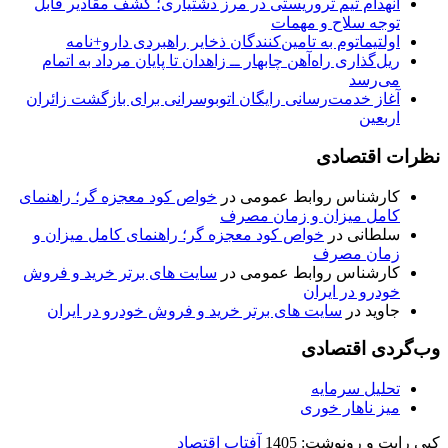
انهدام تیم تروریستی در مرز دشتیاری؛ کشف مقادیر قابل
توجه سلاح و مهمات
اولتیماتوم به تامین‌کنندگان ذخایر راهبردی دارو+نامه
ریل‌گذاری راه‌آهن چابهار ــ زاهدان تا پایان مرداد به اتمام
می‌رسد
آغاز خدمت‌رسانی رایگان اتوبوسرانی برای بازگشت زائران
اربعین
نظرات اقتصادی
کارشناس روابط عمومی
در
خواص کود معجزه گر؛ راهنمای
کامل میزان و زمان مصرف
سلطانی
در
خواص کود معجزه گر؛ راهنمای کامل میزان و
زمان مصرف
کارشناس روابط عمومی
در
سایت های برتر خرید و فروش
خودرو در ایران
جاوید
در
سایت های برتر خرید و فروش خودرو در ایران
وب‌گردی اقتصادی
تحلیل سرمایه
میز ناهار خوری
کپی رایت و رونوشت: 1405
آفتاب اقتصاد